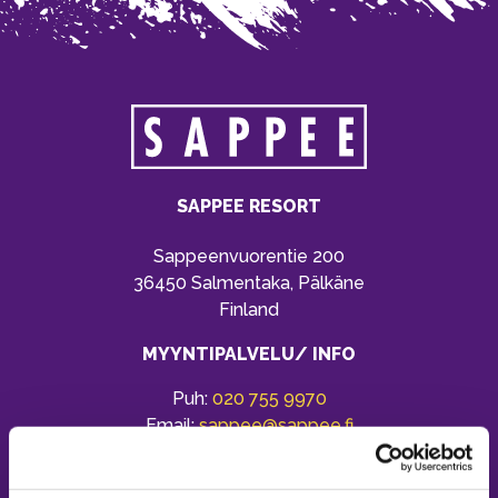
SAPPEE RESORT
Sappeenvuorentie 200
36450 Salmentaka, Pälkäne
Finland
MYYNTIPALVELU/ INFO
Puh:
020 755 9970
Email:
sappee@sappee.fi