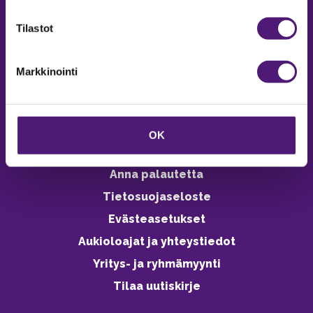
verkkokaupasta 24h
Tilastot
Markkinointi
Vastuullisuus
Ympäristöohjelma
OK
Avoimet työpaikat
Anna palautetta
Tietosuojaseloste
Evästeasetukset
Aukioloajat ja yhteystiedot
Yritys- ja ryhmämyynti
Tilaa uutiskirje