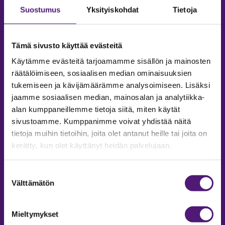
Suostumus
Yksityiskohdat
Tietoja
Tämä sivusto käyttää evästeitä
Käytämme evästeitä tarjoamamme sisällön ja mainosten
räätälöimiseen, sosiaalisen median ominaisuuksien
tukemiseen ja kävijämäärämme analysoimiseen. Lisäksi
jaamme sosiaalisen median, mainosalan ja analytiikka-
alan kumppaneillemme tietoja siitä, miten käytät
sivustoamme. Kumppanimme voivat yhdistää näitä
tietoja muihin tietoihin, joita olet antanut heille tai joita on
MAJOITUS
kerätty, kun olet käyttänyt heidän palvelujaan.
Tiedustelut & Varaukset
Puh:
020 755 9975
Suostumuksen
Email:
majoitus@sappee.fi
Välttämätön
valinta
Palvelemme arkisin 9–16
Mieltymykset
Online varaukset