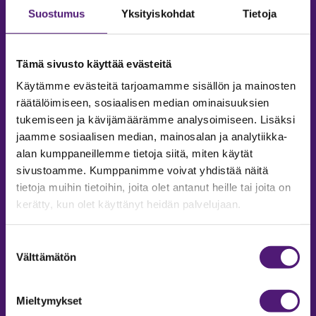
Suostumus
Yksityiskohdat
Tietoja
Tämä sivusto käyttää evästeitä
Käytämme evästeitä tarjoamamme sisällön ja mainosten
räätälöimiseen, sosiaalisen median ominaisuuksien
tukemiseen ja kävijämäärämme analysoimiseen. Lisäksi
jaamme sosiaalisen median, mainosalan ja analytiikka-
alan kumppaneillemme tietoja siitä, miten käytät
sivustoamme. Kumppanimme voivat yhdistää näitä
tietoja muihin tietoihin, joita olet antanut heille tai joita on
MAJOITUS
kerätty, kun olet käyttänyt heidän palvelujaan.
Tiedustelut & Varaukset
Puh:
020 755 9975
Suostumuksen
Email:
majoitus@sappee.fi
Välttämätön
valinta
Palvelemme arkisin 9–16
Mieltymykset
Online varaukset