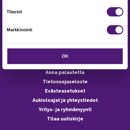
verkkokaupasta 24h
Tilastot
Markkinointi
Vastuullisuus
Ympäristöohjelma
OK
Avoimet työpaikat
Anna palautetta
Tietosuojaseloste
Evästeasetukset
Aukioloajat ja yhteystiedot
Yritys- ja ryhmämyynti
Tilaa uutiskirje