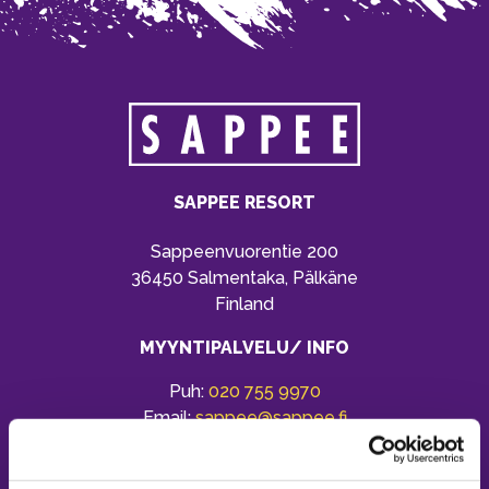
SAPPEE RESORT
Sappeenvuorentie 200
36450 Salmentaka, Pälkäne
Finland
MYYNTIPALVELU/ INFO
Puh:
020 755 9970
Email:
sappee@sappee.fi