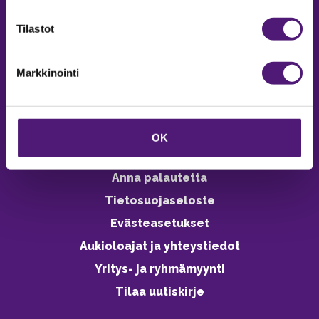
verkkokaupasta 24h
Tilastot
Markkinointi
Vastuullisuus
Ympäristöohjelma
OK
Avoimet työpaikat
Anna palautetta
Tietosuojaseloste
Evästeasetukset
Aukioloajat ja yhteystiedot
Yritys- ja ryhmämyynti
Tilaa uutiskirje