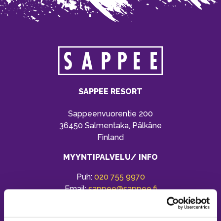
SAPPEE RESORT
Sappeenvuorentie 200
36450 Salmentaka, Pälkäne
Finland
MYYNTIPALVELU/ INFO
Puh:
020 755 9970
Email:
sappee@sappee.fi