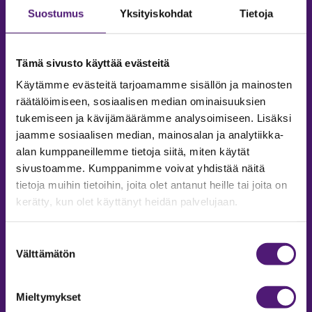
Suostumus
Yksityiskohdat
Tietoja
Tämä sivusto käyttää evästeitä
Käytämme evästeitä tarjoamamme sisällön ja mainosten
räätälöimiseen, sosiaalisen median ominaisuuksien
tukemiseen ja kävijämäärämme analysoimiseen. Lisäksi
jaamme sosiaalisen median, mainosalan ja analytiikka-
alan kumppaneillemme tietoja siitä, miten käytät
sivustoamme. Kumppanimme voivat yhdistää näitä
tietoja muihin tietoihin, joita olet antanut heille tai joita on
MAJOITUS
kerätty, kun olet käyttänyt heidän palvelujaan.
Tiedustelut & Varaukset
Puh:
020 755 9975
Suostumuksen
Email:
majoitus@sappee.fi
Välttämätön
valinta
Palvelemme arkisin 9–16
Mieltymykset
Online varaukset