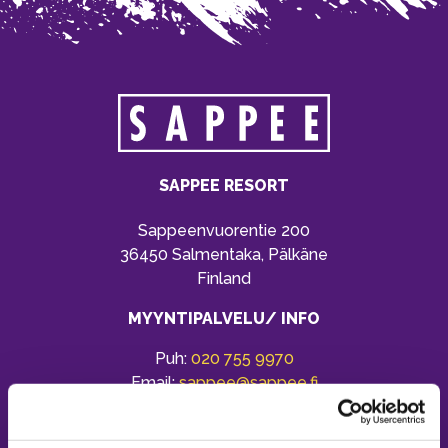
SAPPEE RESORT
Sappeenvuorentie 200
36450 Salmentaka, Pälkäne
Finland
MYYNTIPALVELU/ INFO
Puh:
020 755 9970
Email:
sappee@sappee.fi