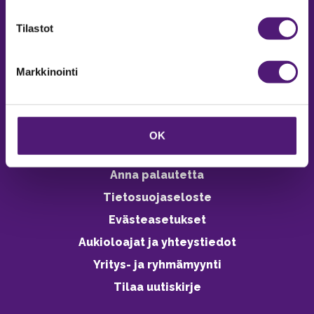
verkkokaupasta 24h
Tilastot
Markkinointi
Vastuullisuus
Ympäristöohjelma
OK
Avoimet työpaikat
Anna palautetta
Tietosuojaseloste
Evästeasetukset
Aukioloajat ja yhteystiedot
Yritys- ja ryhmämyynti
Tilaa uutiskirje