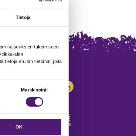
Tietoja
 ominaisuuksien tukemiseen
tiikka-alan
ietoja muihin tietoihin, joita
SEURAA MEITÄ:
Markkinointi
OK
edot