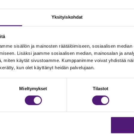
Yksityiskohdat
itä
mme sisällön ja mainosten räätälöimiseen, sosiaalisen median
iseen. Lisäksi jaamme sosiaalisen median, mainosalan ja analy
, miten käytät sivustoamme. Kumppanimme voivat yhdistää näitä t
n kerätty, kun olet käyttänyt heidän palvelujaan.
JOITUS
Vastuullisuus
Ympäristöohjelma
dustelut & Varaukset
Mieltymykset
Tilastot
h:
020 755 9975
Avoimet työpaikat
il:
majoitus@sappee.fi
Anna palautetta
velemme arkisin 9–16
Tietosuojaseloste
Evästeasetukset
ine varaukset
kkokaupasta 24h
Aukioloajat ja yhteysti