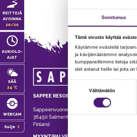
REITTEJÄ
Suostumus
AVOINNA
20/20
Tämä sivusto käyttää eväste
Käytämme evästeitä tarjoama
AUKIOLO­
ja kävijämäärämme analysoim
AJAT
kumppaneillemme tietoja siitä
olet antanut heille tai joita o
MA
SÄÄ
Suostumuksen
Tie
24 °C
Välttämätön
valinta
Pu
SAPPEE RESORT
Ema
Sappeenvuorentie 200
Pal
WEBCAM
36450 Salmentaka, Pälkäne
Onl
Finland
Sulje
ver
MYYNTIPALVELU/ INFO