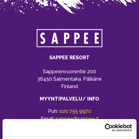
SAPPEE RESORT
Sappeenvuorentie 200
36450 Salmentaka, Pälkäne
Finland
MYYNTIPALVELU/ INFO
Puh:
020 755 9970
Email:
sappee@sappee.fi