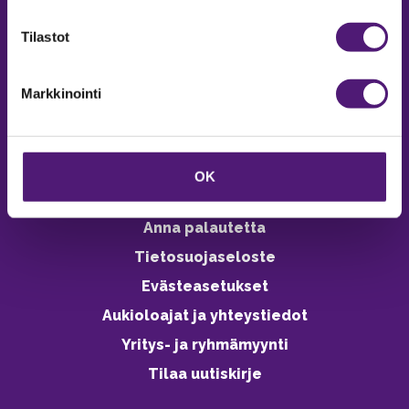
verkkokaupasta 24h
Tilastot
Markkinointi
Vastuullisuus
Ympäristöohjelma
OK
Avoimet työpaikat
Anna palautetta
Tietosuojaseloste
Evästeasetukset
Aukioloajat ja yhteystiedot
Yritys- ja ryhmämyynti
Tilaa uutiskirje