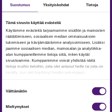
Suostumus
Yksityiskohdat
Tietoja
Tämä sivusto käyttää evästeitä
Käytämme evästeitä tarjoamamme sisällön ja mainosten
räätälöimiseen, sosiaalisen median ominaisuuksien
tukemiseen ja kävijämäärämme analysoimiseen. Lisäksi
jaamme sosiaalisen median, mainosalan ja analytiikka-
alan kumppaneillemme tietoja siitä, miten käytät
sivustoamme. Kumppanimme voivat yhdistää näitä
tietoja muihin tietoihin, joita olet antanut heille tai joita on
MAJOITUS
kerätty, kun olet käyttänyt heidän palvelujaan.
Tiedustelut & Varaukset
Puh:
020 755 9975
Suostumuksen
Email:
majoitus@sappee.fi
Välttämätön
valinta
Palvelemme arkisin 9–16
Mieltymykset
Online varaukset