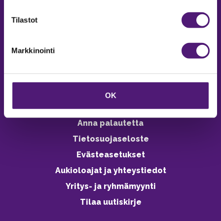
verkkokaupasta 24h
Tilastot
Markkinointi
Vastuullisuus
Ympäristöohjelma
OK
Avoimet työpaikat
Anna palautetta
Tietosuojaseloste
Evästeasetukset
Aukioloajat ja yhteystiedot
Yritys- ja ryhmämyynti
Tilaa uutiskirje