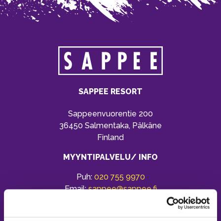
SAPPEE RESORT
Sappeenvuorentie 200
36450 Salmentaka, Pälkäne
Finland
MYYNTIPALVELU/ INFO
Puh:
020 755 9970
Email:
sappee@sappee.fi