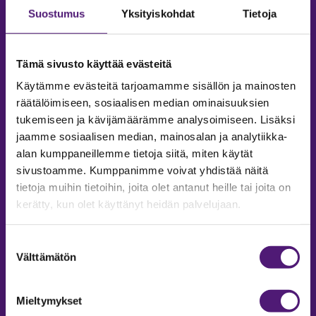
Suostumus
Yksityiskohdat
Tietoja
Tämä sivusto käyttää evästeitä
Käytämme evästeitä tarjoamamme sisällön ja mainosten
räätälöimiseen, sosiaalisen median ominaisuuksien
tukemiseen ja kävijämäärämme analysoimiseen. Lisäksi
jaamme sosiaalisen median, mainosalan ja analytiikka-
alan kumppaneillemme tietoja siitä, miten käytät
sivustoamme. Kumppanimme voivat yhdistää näitä
tietoja muihin tietoihin, joita olet antanut heille tai joita on
MAJOITUS
kerätty, kun olet käyttänyt heidän palvelujaan.
Tiedustelut & Varaukset
Puh:
020 755 9975
Suostumuksen
Email:
majoitus@sappee.fi
Välttämätön
valinta
Palvelemme arkisin 9–16
Mieltymykset
Online varaukset