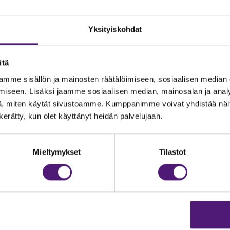
Yksityiskohdat
itä
mme sisällön ja mainosten räätälöimiseen, sosiaalisen median
iseen. Lisäksi jaamme sosiaalisen median, mainosalan ja analy
, miten käytät sivustoamme. Kumppanimme voivat yhdistää näitä t
n kerätty, kun olet käyttänyt heidän palvelujaan.
JOITUS
Vastuullisuus
Ympäristöohjelma
dustelut & Varaukset
Mieltymykset
Tilastot
h:
020 755 9975
Avoimet työpaikat
il:
majoitus@sappee.fi
Anna palautetta
velemme arkisin 9–16
Tietosuojaseloste
Evästeasetukset
ine varaukset
kkokaupasta 24h
Aukioloajat ja yhteysti