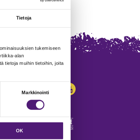
Tietoja
 ominaisuuksien tukemiseen
tiikka-alan
ietoja muihin tietoihin, joita
SEURAA MEITÄ:
Markkinointi
OK
edot