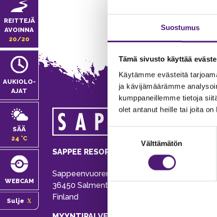
REITTEJÄ
Suostumus
AVOINNA
20/20
Tämä sivusto käyttää eväste
Käytämme evästeitä tarjoama
AUKIOLO­
ja kävijämäärämme analysoim
AJAT
kumppaneillemme tietoja siitä
olet antanut heille tai joita o
MA
SÄÄ
Suostumuksen
Tie
24 °C
Välttämätön
valinta
Pu
SAPPEE RESORT
Ema
Sappeenvuorentie 200
Pal
WEBCAM
36450 Salmentaka, Pälkäne
Onl
Finland
Sulje
ver
MYYNTIPALVELU/ INFO