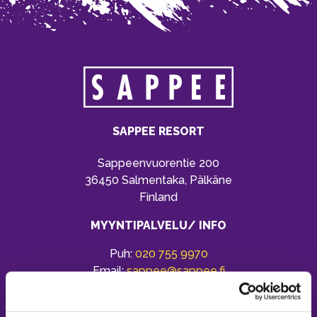
SAPPEE RESORT
Sappeenvuorentie 200
36450 Salmentaka, Pälkäne
Finland
MYYNTIPALVELU/ INFO
Puh:
020 755 9970
Email:
sappee@sappee.fi