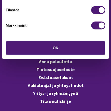
verkkokaupasta 24h
Tilastot
Markkinointi
Vastuullisuus
Ympäristöohjelma
OK
Avoimet työpaikat
Anna palautetta
Tietosuojaseloste
Evästeasetukset
Aukioloajat ja yhteystiedot
Yritys- ja ryhmämyynti
Tilaa uutiskirje