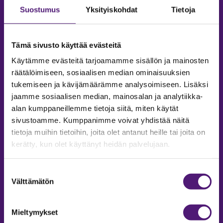
Suostumus
Yksityiskohdat
Tietoja
Tämä sivusto käyttää evästeitä
Käytämme evästeitä tarjoamamme sisällön ja mainosten
räätälöimiseen, sosiaalisen median ominaisuuksien
tukemiseen ja kävijämäärämme analysoimiseen. Lisäksi
jaamme sosiaalisen median, mainosalan ja analytiikka-
alan kumppaneillemme tietoja siitä, miten käytät
sivustoamme. Kumppanimme voivat yhdistää näitä
tietoja muihin tietoihin, joita olet antanut heille tai joita on
MAJOITUS
kerätty, kun olet käyttänyt heidän palvelujaan.
Tiedustelut & Varaukset
Puh:
020 755 9975
Suostumuksen
Email:
majoitus@sappee.fi
Välttämätön
valinta
Palvelemme arkisin 9–16
Mieltymykset
Online varaukset