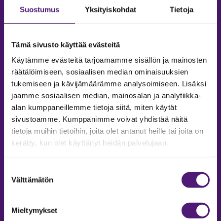
Suostumus
Yksityiskohdat
Tietoja
Tämä sivusto käyttää evästeitä
Käytämme evästeitä tarjoamamme sisällön ja mainosten
räätälöimiseen, sosiaalisen median ominaisuuksien
tukemiseen ja kävijämäärämme analysoimiseen. Lisäksi
jaamme sosiaalisen median, mainosalan ja analytiikka-
alan kumppaneillemme tietoja siitä, miten käytät
sivustoamme. Kumppanimme voivat yhdistää näitä
tietoja muihin tietoihin, joita olet antanut heille tai joita on
MAJOITUS
kerätty, kun olet käyttänyt heidän palvelujaan.
Tiedustelut & Varaukset
Puh:
020 755 9975
Suostumuksen
Email:
majoitus@sappee.fi
Välttämätön
valinta
Palvelemme arkisin 9–16
Mieltymykset
Online varaukset