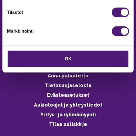
verkkokaupasta 24h
Tilastot
Markkinointi
Vastuullisuus
Ympäristöohjelma
OK
Avoimet työpaikat
Anna palautetta
Tietosuojaseloste
Evästeasetukset
Aukioloajat ja yhteystiedot
Yritys- ja ryhmämyynti
Tilaa uutiskirje