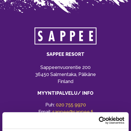
SAPPEE RESORT
Sappeenvuorentie 200
36450 Salmentaka, Pälkäne
Finland
MYYNTIPALVELU/ INFO
Puh:
020 755 9970
Email:
sappee@sappee.fi