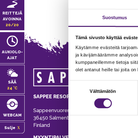
REITTEJÄ
Suostumus
AVOINNA
20/20
Tämä sivusto käyttää eväste
Käytämme evästeitä tarjoama
AUKIOLO­
ja kävijämäärämme analysoim
AJAT
kumppaneillemme tietoja siitä
olet antanut heille tai joita o
MA
SÄÄ
Suostumuksen
Tie
24 °C
Välttämätön
valinta
Pu
SAPPEE RESORT
Ema
Sappeenvuorentie 200
Pal
WEBCAM
36450 Salmentaka, Pälkäne
Onl
Finland
Sulje
ver
MYYNTIPALVELU/ INFO