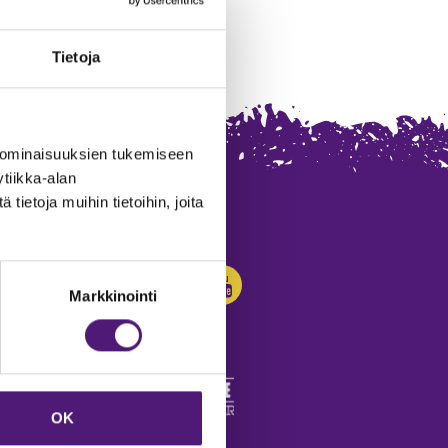
Tietoja
 ominaisuuksien tukemiseen
tiikka-alan
ietoja muihin tietoihin, joita
SEURAA MEITÄ:
Markkinointi
OK
edot