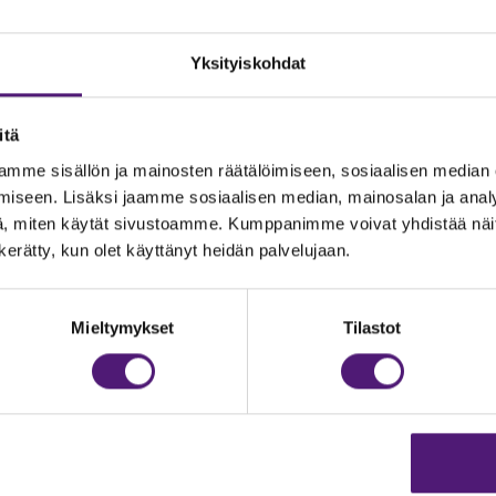
Yksityiskohdat
itä
mme sisällön ja mainosten räätälöimiseen, sosiaalisen median
iseen. Lisäksi jaamme sosiaalisen median, mainosalan ja analy
, miten käytät sivustoamme. Kumppanimme voivat yhdistää näitä t
n kerätty, kun olet käyttänyt heidän palvelujaan.
JOITUS
Vastuullisuus
Ympäristöohjelma
dustelut & Varaukset
Mieltymykset
Tilastot
h:
020 755 9975
Avoimet työpaikat
il:
majoitus@sappee.fi
Anna palautetta
velemme arkisin 9–16
Tietosuojaseloste
Evästeasetukset
ine varaukset
kkokaupasta 24h
Aukioloajat ja yhteysti