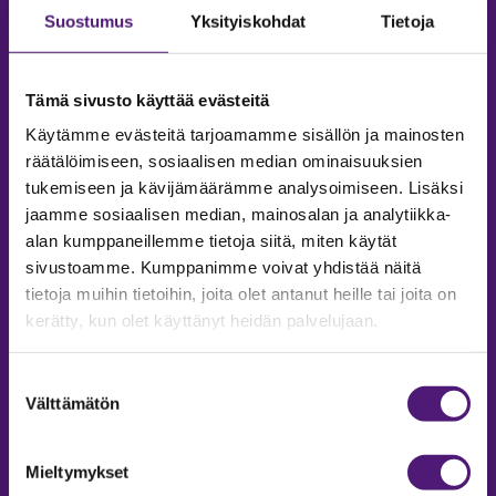
Suostumus
Yksityiskohdat
Tietoja
Tämä sivusto käyttää evästeitä
Käytämme evästeitä tarjoamamme sisällön ja mainosten
räätälöimiseen, sosiaalisen median ominaisuuksien
tukemiseen ja kävijämäärämme analysoimiseen. Lisäksi
jaamme sosiaalisen median, mainosalan ja analytiikka-
alan kumppaneillemme tietoja siitä, miten käytät
sivustoamme. Kumppanimme voivat yhdistää näitä
tietoja muihin tietoihin, joita olet antanut heille tai joita on
MAJOITUS
kerätty, kun olet käyttänyt heidän palvelujaan.
Tiedustelut & Varaukset
Puh:
020 755 9975
Suostumuksen
Email:
majoitus@sappee.fi
Välttämätön
valinta
Palvelemme arkisin 9–16
Mieltymykset
Online varaukset