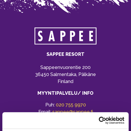
SAPPEE RESORT
Sappeenvuorentie 200
36450 Salmentaka, Pälkäne
Finland
MYYNTIPALVELU/ INFO
Puh:
020 755 9970
Email:
sappee@sappee.fi