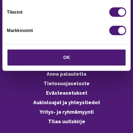
verkkokaupasta 24h
Tilastot
Markkinointi
Vastuullisuus
Ympäristöohjelma
OK
Avoimet työpaikat
Anna palautetta
Tietosuojaseloste
Evästeasetukset
Aukioloajat ja yhteystiedot
Yritys- ja ryhmämyynti
Tilaa uutiskirje