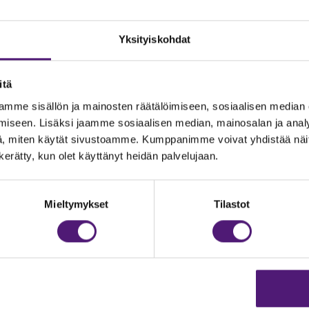
Yksityiskohdat
itä
mme sisällön ja mainosten räätälöimiseen, sosiaalisen median
iseen. Lisäksi jaamme sosiaalisen median, mainosalan ja analy
, miten käytät sivustoamme. Kumppanimme voivat yhdistää näitä t
n kerätty, kun olet käyttänyt heidän palvelujaan.
JOITUS
Vastuullisuus
Ympäristöohjelma
dustelut & Varaukset
Mieltymykset
Tilastot
h:
020 755 9975
Avoimet työpaikat
il:
majoitus@sappee.fi
Anna palautetta
velemme arkisin 9–16
Tietosuojaseloste
Evästeasetukset
ine varaukset
kkokaupasta 24h
Aukioloajat ja yhteysti