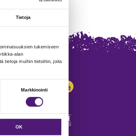
Tietoja
 ominaisuuksien tukemiseen
tiikka-alan
ietoja muihin tietoihin, joita
SEURAA MEITÄ:
Markkinointi
OK
edot