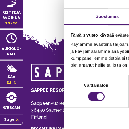
REITTEJÄ
Suostumus
AVOINNA
20/20
Tämä sivusto käyttää eväste
Käytämme evästeitä tarjoama
AUKIOLO­
ja kävijämäärämme analysoim
AJAT
kumppaneillemme tietoja siitä
olet antanut heille tai joita o
MA
SÄÄ
Suostumuksen
Tie
24 °C
Välttämätön
valinta
Pu
SAPPEE RESORT
Ema
Sappeenvuorentie 200
Pal
WEBCAM
36450 Salmentaka, Pälkäne
Onl
Finland
Sulje
ver
MYYNTIPALVELU/ INFO