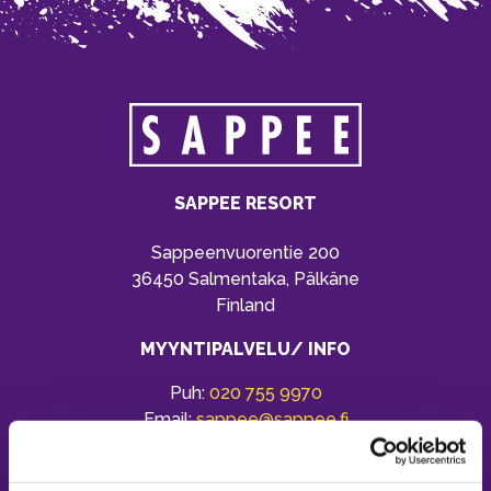
SAPPEE RESORT
Sappeenvuorentie 200
36450 Salmentaka, Pälkäne
Finland
MYYNTIPALVELU/ INFO
Puh:
020 755 9970
Email:
sappee@sappee.fi