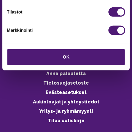
verkkokaupasta 24h
Tilastot
Markkinointi
Vastuullisuus
Ympäristöohjelma
OK
Avoimet työpaikat
Anna palautetta
Tietosuojaseloste
Evästeasetukset
Aukioloajat ja yhteystiedot
Yritys- ja ryhmämyynti
Tilaa uutiskirje