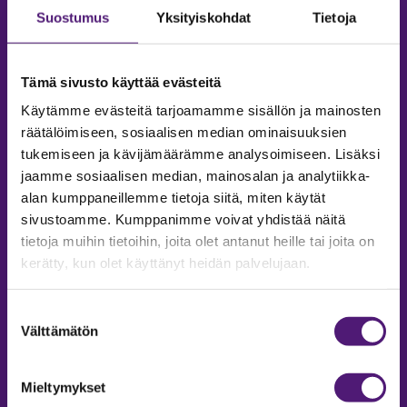
Suostumus
Yksityiskohdat
Tietoja
Tämä sivusto käyttää evästeitä
Käytämme evästeitä tarjoamamme sisällön ja mainosten
räätälöimiseen, sosiaalisen median ominaisuuksien
tukemiseen ja kävijämäärämme analysoimiseen. Lisäksi
jaamme sosiaalisen median, mainosalan ja analytiikka-
alan kumppaneillemme tietoja siitä, miten käytät
sivustoamme. Kumppanimme voivat yhdistää näitä
tietoja muihin tietoihin, joita olet antanut heille tai joita on
MAJOITUS
kerätty, kun olet käyttänyt heidän palvelujaan.
Tiedustelut & Varaukset
Puh:
020 755 9975
Suostumuksen
Email:
majoitus@sappee.fi
Välttämätön
valinta
Palvelemme arkisin 9–16
Mieltymykset
Online varaukset