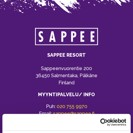
SAPPEE RESORT
Sappeenvuorentie 200
36450 Salmentaka, Pälkäne
Finland
MYYNTIPALVELU/ INFO
Puh:
020 755 9970
Email:
sappee@sappee.fi