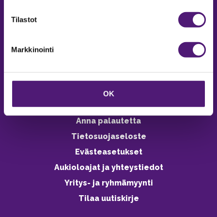
verkkokaupasta 24h
Tilastot
Markkinointi
Vastuullisuus
Ympäristöohjelma
OK
Avoimet työpaikat
Anna palautetta
Tietosuojaseloste
Evästeasetukset
Aukioloajat ja yhteystiedot
Yritys- ja ryhmämyynti
Tilaa uutiskirje