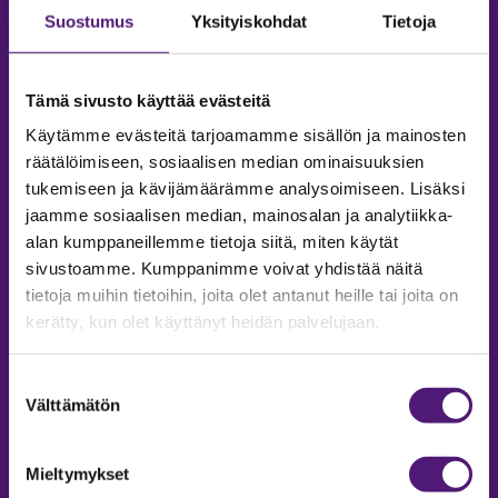
Suostumus
Yksityiskohdat
Tietoja
Tämä sivusto käyttää evästeitä
Käytämme evästeitä tarjoamamme sisällön ja mainosten
räätälöimiseen, sosiaalisen median ominaisuuksien
tukemiseen ja kävijämäärämme analysoimiseen. Lisäksi
jaamme sosiaalisen median, mainosalan ja analytiikka-
alan kumppaneillemme tietoja siitä, miten käytät
sivustoamme. Kumppanimme voivat yhdistää näitä
tietoja muihin tietoihin, joita olet antanut heille tai joita on
MAJOITUS
kerätty, kun olet käyttänyt heidän palvelujaan.
Tiedustelut & Varaukset
Puh:
020 755 9975
Suostumuksen
Email:
majoitus@sappee.fi
Välttämätön
valinta
Palvelemme arkisin 9–16
Mieltymykset
Online varaukset