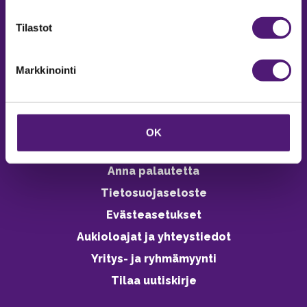
verkkokaupasta 24h
Tilastot
Markkinointi
Vastuullisuus
Ympäristöohjelma
OK
Avoimet työpaikat
Anna palautetta
Tietosuojaseloste
Evästeasetukset
Aukioloajat ja yhteystiedot
Yritys- ja ryhmämyynti
Tilaa uutiskirje