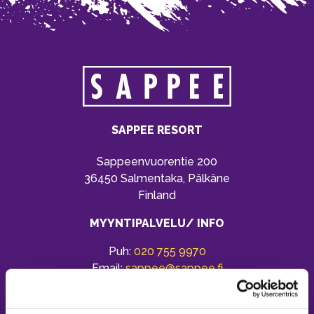
SAPPEE RESORT
Sappeenvuorentie 200
36450 Salmentaka, Pälkäne
Finland
MYYNTIPALVELU/ INFO
Puh:
020 755 9970
Email:
sappee@sappee.fi