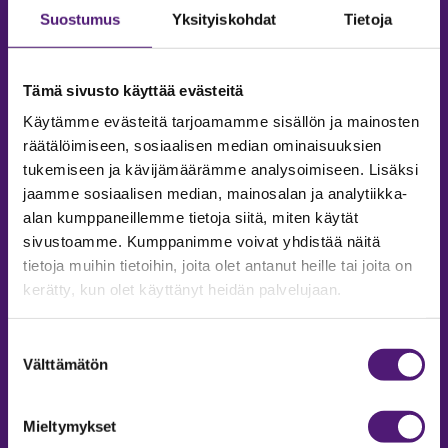
Suostumus
Yksityiskohdat
Tietoja
Tämä sivusto käyttää evästeitä
Käytämme evästeitä tarjoamamme sisällön ja mainosten
räätälöimiseen, sosiaalisen median ominaisuuksien
tukemiseen ja kävijämäärämme analysoimiseen. Lisäksi
jaamme sosiaalisen median, mainosalan ja analytiikka-
alan kumppaneillemme tietoja siitä, miten käytät
sivustoamme. Kumppanimme voivat yhdistää näitä
tietoja muihin tietoihin, joita olet antanut heille tai joita on
MAJOITUS
kerätty, kun olet käyttänyt heidän palvelujaan.
Tiedustelut & Varaukset
Puh:
020 755 9975
Suostumuksen
Email:
majoitus@sappee.fi
Välttämätön
valinta
Palvelemme arkisin 9–16
Mieltymykset
Online varaukset