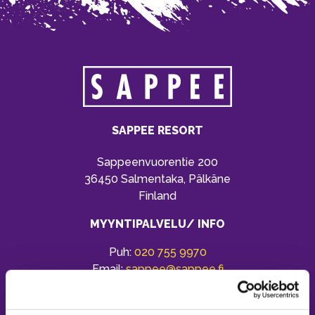
SAPPEE RESORT
Sappeenvuorentie 200
36450 Salmentaka, Pälkäne
Finland
MYYNTIPALVELU/ INFO
Puh:
020 755 9970
Email:
sappee@sappee.fi