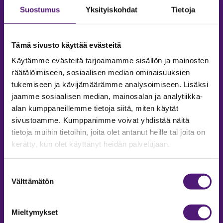
Suostumus
Yksityiskohdat
Tietoja
Tämä sivusto käyttää evästeitä
Käytämme evästeitä tarjoamamme sisällön ja mainosten
räätälöimiseen, sosiaalisen median ominaisuuksien
tukemiseen ja kävijämäärämme analysoimiseen. Lisäksi
jaamme sosiaalisen median, mainosalan ja analytiikka-
alan kumppaneillemme tietoja siitä, miten käytät
sivustoamme. Kumppanimme voivat yhdistää näitä
tietoja muihin tietoihin, joita olet antanut heille tai joita on
MAJOITUS
kerätty, kun olet käyttänyt heidän palvelujaan.
Tiedustelut & Varaukset
Puh:
020 755 9975
Suostumuksen
Email:
majoitus@sappee.fi
Välttämätön
valinta
Palvelemme arkisin 9–16
Mieltymykset
Online varaukset