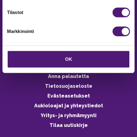
verkkokaupasta 24h
Tilastot
Markkinointi
Vastuullisuus
Ympäristöohjelma
OK
Avoimet työpaikat
Anna palautetta
Tietosuojaseloste
Evästeasetukset
Aukioloajat ja yhteystiedot
Yritys- ja ryhmämyynti
Tilaa uutiskirje