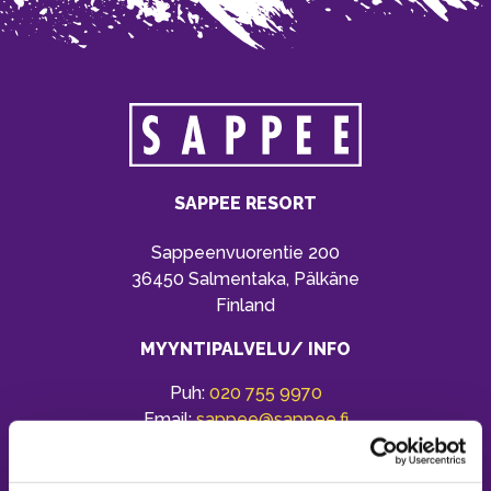
SAPPEE RESORT
Sappeenvuorentie 200
36450 Salmentaka, Pälkäne
Finland
MYYNTIPALVELU/ INFO
Puh:
020 755 9970
Email:
sappee@sappee.fi