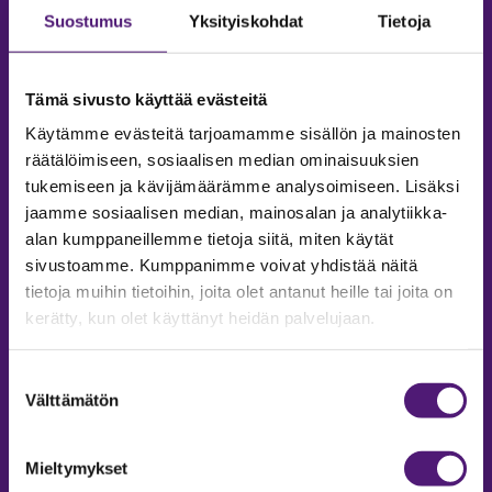
Suostumus
Yksityiskohdat
Tietoja
Tämä sivusto käyttää evästeitä
Käytämme evästeitä tarjoamamme sisällön ja mainosten
räätälöimiseen, sosiaalisen median ominaisuuksien
tukemiseen ja kävijämäärämme analysoimiseen. Lisäksi
jaamme sosiaalisen median, mainosalan ja analytiikka-
alan kumppaneillemme tietoja siitä, miten käytät
sivustoamme. Kumppanimme voivat yhdistää näitä
tietoja muihin tietoihin, joita olet antanut heille tai joita on
MAJOITUS
kerätty, kun olet käyttänyt heidän palvelujaan.
Tiedustelut & Varaukset
Puh:
020 755 9975
Suostumuksen
Email:
majoitus@sappee.fi
Välttämätön
valinta
Palvelemme arkisin 9–16
Mieltymykset
Online varaukset