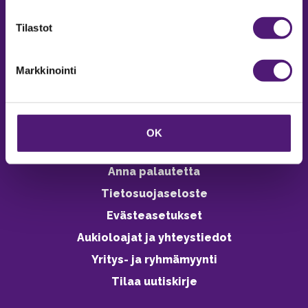
verkkokaupasta 24h
Tilastot
Markkinointi
Vastuullisuus
Ympäristöohjelma
OK
Avoimet työpaikat
Anna palautetta
Tietosuojaseloste
Evästeasetukset
Aukioloajat ja yhteystiedot
Yritys- ja ryhmämyynti
Tilaa uutiskirje