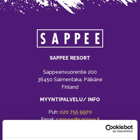
SAPPEE RESORT
Sappeenvuorentie 200
36450 Salmentaka, Pälkäne
Finland
MYYNTIPALVELU/ INFO
Puh:
020 755 9970
Email:
sappee@sappee.fi