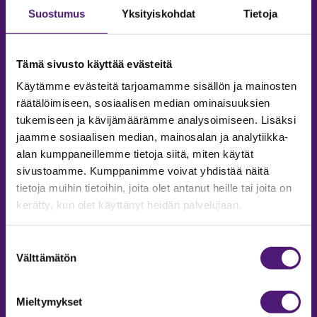
Suostumus
Yksityiskohdat
Tietoja
Tämä sivusto käyttää evästeitä
Käytämme evästeitä tarjoamamme sisällön ja mainosten
räätälöimiseen, sosiaalisen median ominaisuuksien
tukemiseen ja kävijämäärämme analysoimiseen. Lisäksi
jaamme sosiaalisen median, mainosalan ja analytiikka-
alan kumppaneillemme tietoja siitä, miten käytät
sivustoamme. Kumppanimme voivat yhdistää näitä
tietoja muihin tietoihin, joita olet antanut heille tai joita on
MAJOITUS
kerätty, kun olet käyttänyt heidän palvelujaan.
Tiedustelut & Varaukset
Puh:
020 755 9975
Suostumuksen
Email:
majoitus@sappee.fi
Välttämätön
valinta
Palvelemme arkisin 9–16
Mieltymykset
Online varaukset