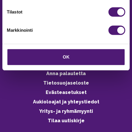
verkkokaupasta 24h
Tilastot
Markkinointi
Vastuullisuus
Ympäristöohjelma
OK
Avoimet työpaikat
Anna palautetta
Tietosuojaseloste
Evästeasetukset
Aukioloajat ja yhteystiedot
Yritys- ja ryhmämyynti
Tilaa uutiskirje