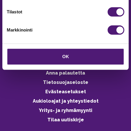
verkkokaupasta 24h
Tilastot
Markkinointi
Vastuullisuus
Ympäristöohjelma
OK
Avoimet työpaikat
Anna palautetta
Tietosuojaseloste
Evästeasetukset
Aukioloajat ja yhteystiedot
Yritys- ja ryhmämyynti
Tilaa uutiskirje