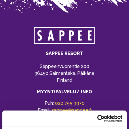
SAPPEE RESORT
Sappeenvuorentie 200
36450 Salmentaka, Pälkäne
Finland
MYYNTIPALVELU/ INFO
Puh:
020 755 9970
Email:
sappee@sappee.fi