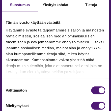
Suostumus
Yksityiskohdat
Tietoja
Tämä sivusto käyttää evästeitä
Käytämme evästeitä tarjoamamme sisällön ja mainosten
räätälöimiseen, sosiaalisen median ominaisuuksien
tukemiseen ja kävijämäärämme analysoimiseen. Lisäksi
jaamme sosiaalisen median, mainosalan ja analytiikka-
alan kumppaneillemme tietoja siitä, miten käytät
sivustoamme. Kumppanimme voivat yhdistää näitä
tietoja muihin tietoihin, joita olet antanut heille tai joita on
MAJOITUS
kerätty, kun olet käyttänyt heidän palvelujaan.
Tiedustelut & Varaukset
Puh:
020 755 9975
Suostumuksen
Email:
majoitus@sappee.fi
Välttämätön
valinta
Palvelemme arkisin 9–16
Mieltymykset
Online varaukset