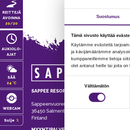
REITTEJÄ
Suostumus
AVOINNA
20/20
Tämä sivusto käyttää eväste
Käytämme evästeitä tarjoama
AUKIOLO­
ja kävijämäärämme analysoim
AJAT
kumppaneillemme tietoja siitä
olet antanut heille tai joita o
MA
SÄÄ
Suostumuksen
Tie
24 °C
Välttämätön
valinta
Pu
SAPPEE RESORT
Ema
Sappeenvuorentie 200
Pal
WEBCAM
36450 Salmentaka, Pälkäne
Onl
Finland
Sulje
ver
MYYNTIPALVELU/ INFO