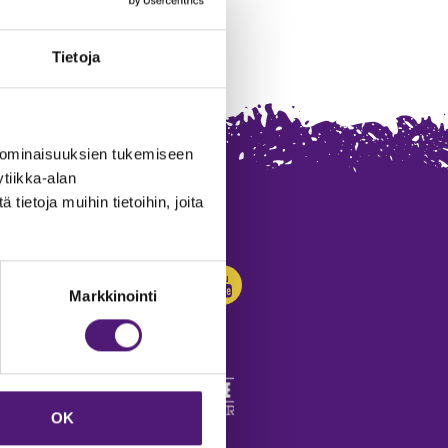
Tietoja
 ominaisuuksien tukemiseen
tiikka-alan
ietoja muihin tietoihin, joita
SEURAA MEITÄ:
Markkinointi
OK
edot