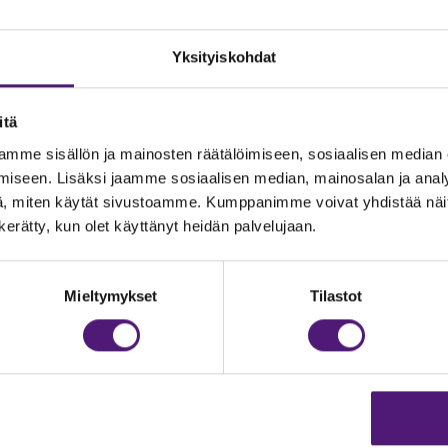
Yksityiskohdat
itä
mme sisällön ja mainosten räätälöimiseen, sosiaalisen median
iseen. Lisäksi jaamme sosiaalisen median, mainosalan ja analy
, miten käytät sivustoamme. Kumppanimme voivat yhdistää näitä t
n kerätty, kun olet käyttänyt heidän palvelujaan.
JOITUS
Vastuullisuus
Ympäristöohjelma
dustelut & Varaukset
Mieltymykset
Tilastot
h:
020 755 9975
Avoimet työpaikat
il:
majoitus@sappee.fi
Anna palautetta
velemme arkisin 9–16
Tietosuojaseloste
Evästeasetukset
ine varaukset
kkokaupasta 24h
Aukioloajat ja yhteysti