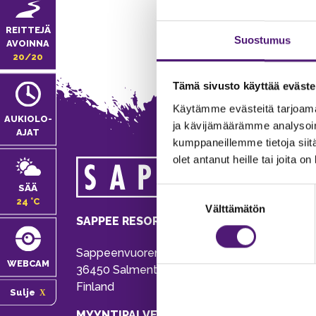
REITTEJÄ
Suostumus
AVOINNA
20/20
Tämä sivusto käyttää eväste
Käytämme evästeitä tarjoama
AUKIOLO­
ja kävijämäärämme analysoim
AJAT
kumppaneillemme tietoja siitä
olet antanut heille tai joita o
MA
SÄÄ
Suostumuksen
Tie
24 °C
Välttämätön
valinta
Pu
SAPPEE RESORT
Ema
Sappeenvuorentie 200
Pal
WEBCAM
36450 Salmentaka, Pälkäne
Onl
Finland
Sulje
ver
MYYNTIPALVELU/ INFO