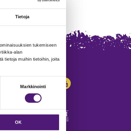
Tietoja
 ominaisuuksien tukemiseen
tiikka-alan
ietoja muihin tietoihin, joita
SEURAA MEITÄ:
Markkinointi
OK
edot