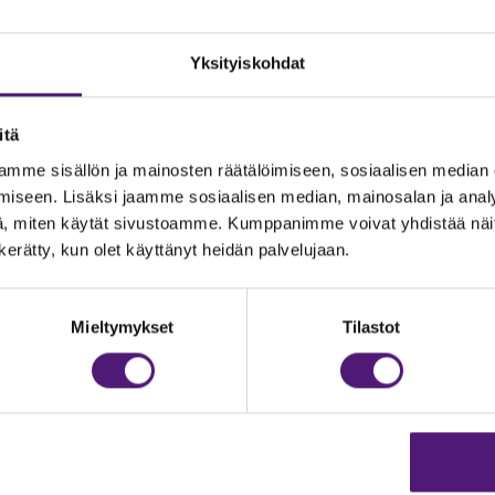
Yksityiskohdat
itä
mme sisällön ja mainosten räätälöimiseen, sosiaalisen median
iseen. Lisäksi jaamme sosiaalisen median, mainosalan ja analy
, miten käytät sivustoamme. Kumppanimme voivat yhdistää näitä t
n kerätty, kun olet käyttänyt heidän palvelujaan.
JOITUS
Vastuullisuus
Ympäristöohjelma
dustelut & Varaukset
Mieltymykset
Tilastot
h:
020 755 9975
Avoimet työpaikat
il:
majoitus@sappee.fi
Anna palautetta
velemme arkisin 9–16
Tietosuojaseloste
Evästeasetukset
ine varaukset
kkokaupasta 24h
Aukioloajat ja yhteysti