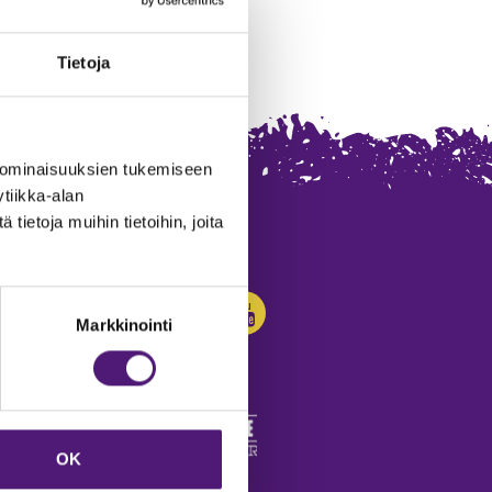
Tietoja
 ominaisuuksien tukemiseen
tiikka-alan
ietoja muihin tietoihin, joita
SEURAA MEITÄ:
Markkinointi
OK
edot