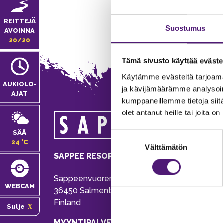
REITTEJÄ
Suostumus
AVOINNA
20/20
Tämä sivusto käyttää eväste
Käytämme evästeitä tarjoama
AUKIOLO­
ja kävijämäärämme analysoim
AJAT
kumppaneillemme tietoja siitä
olet antanut heille tai joita o
MA
SÄÄ
Suostumuksen
Tie
24 °C
Välttämätön
valinta
Pu
SAPPEE RESORT
Ema
Sappeenvuorentie 200
Pal
WEBCAM
36450 Salmentaka, Pälkäne
Onl
Finland
Sulje
ver
MYYNTIPALVELU/ INFO