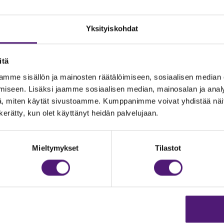
Yksityiskohdat
itä
mme sisällön ja mainosten räätälöimiseen, sosiaalisen median
iseen. Lisäksi jaamme sosiaalisen median, mainosalan ja analy
, miten käytät sivustoamme. Kumppanimme voivat yhdistää näitä t
n kerätty, kun olet käyttänyt heidän palvelujaan.
JOITUS
Vastuullisuus
Ympäristöohjelma
dustelut & Varaukset
Mieltymykset
Tilastot
h:
020 755 9975
Avoimet työpaikat
il:
majoitus@sappee.fi
Anna palautetta
velemme arkisin 9–16
Tietosuojaseloste
Evästeasetukset
ine varaukset
kkokaupasta 24h
Aukioloajat ja yhteysti