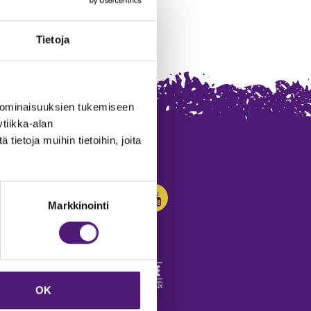
Tietoja
 ominaisuuksien tukemiseen
tiikka-alan
ietoja muihin tietoihin, joita
SEURAA MEITÄ:
Markkinointi
OK
edot