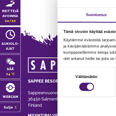
REITTEJÄ
Suostumus
AVOINNA
20/20
Tämä sivusto käyttää eväste
Käytämme evästeitä tarjoama
AUKIOLO­
ja kävijämäärämme analysoim
AJAT
kumppaneillemme tietoja siitä
olet antanut heille tai joita o
MA
SÄÄ
Suostumuksen
Tie
24 °C
Välttämätön
valinta
Pu
SAPPEE RESORT
Ema
Sappeenvuorentie 200
Pal
WEBCAM
36450 Salmentaka, Pälkäne
Onl
Finland
Sulje
ver
MYYNTIPALVELU/ INFO