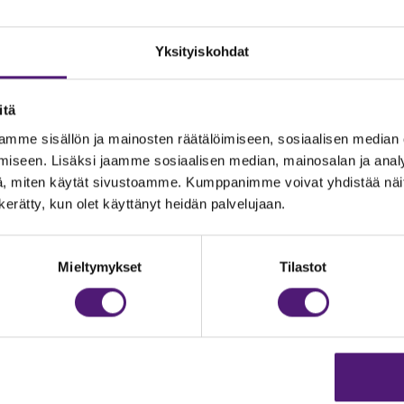
Yksityiskohdat
itä
mme sisällön ja mainosten räätälöimiseen, sosiaalisen median
iseen. Lisäksi jaamme sosiaalisen median, mainosalan ja analy
, miten käytät sivustoamme. Kumppanimme voivat yhdistää näitä t
n kerätty, kun olet käyttänyt heidän palvelujaan.
JOITUS
Vastuullisuus
Ympäristöohjelma
dustelut & Varaukset
Mieltymykset
Tilastot
h:
020 755 9975
Avoimet työpaikat
il:
majoitus@sappee.fi
Anna palautetta
velemme arkisin 9–16
Tietosuojaseloste
Evästeasetukset
ine varaukset
kkokaupasta 24h
Aukioloajat ja yhteysti