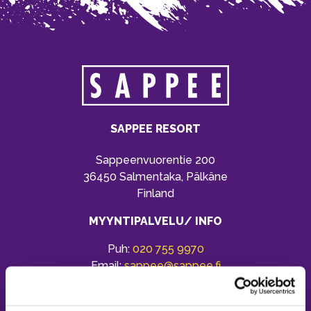
SAPPEE RESORT
Sappeenvuorentie 200
36450 Salmentaka, Pälkäne
Finland
MYYNTIPALVELU/ INFO
Puh:
020 755 9970
Email:
sappee@sappee.fi