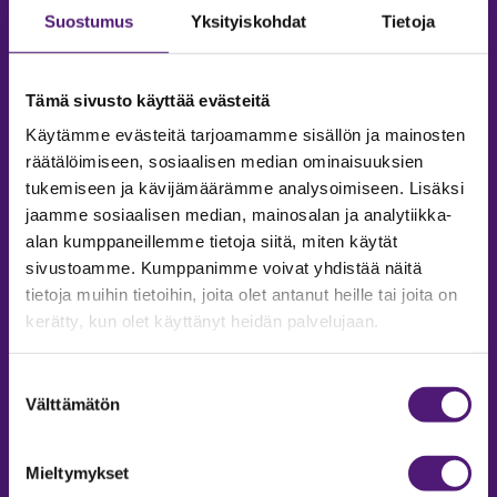
Suostumus
Yksityiskohdat
Tietoja
Tämä sivusto käyttää evästeitä
Käytämme evästeitä tarjoamamme sisällön ja mainosten
räätälöimiseen, sosiaalisen median ominaisuuksien
tukemiseen ja kävijämäärämme analysoimiseen. Lisäksi
jaamme sosiaalisen median, mainosalan ja analytiikka-
alan kumppaneillemme tietoja siitä, miten käytät
sivustoamme. Kumppanimme voivat yhdistää näitä
tietoja muihin tietoihin, joita olet antanut heille tai joita on
MAJOITUS
kerätty, kun olet käyttänyt heidän palvelujaan.
Tiedustelut & Varaukset
Puh:
020 755 9975
Suostumuksen
Email:
majoitus@sappee.fi
Välttämätön
valinta
Palvelemme arkisin 9–16
Mieltymykset
Online varaukset