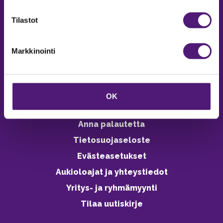
verkkokaupasta 24h
Tilastot
Markkinointi
Vastuullisuus
Ympäristöohjelma
OK
Avoimet työpaikat
Anna palautetta
Tietosuojaseloste
Evästeasetukset
Aukioloajat ja yhteystiedot
Yritys- ja ryhmämyynti
Tilaa uutiskirje