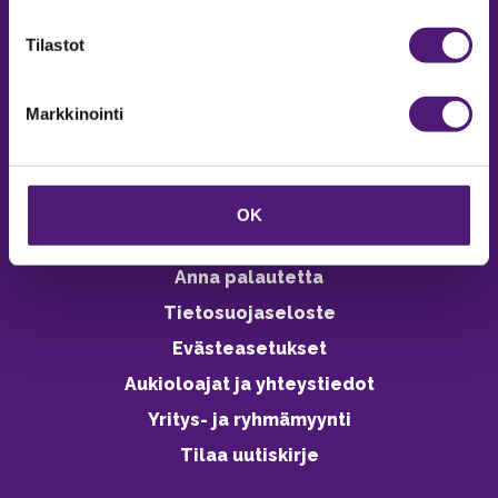
verkkokaupasta 24h
Tilastot
Markkinointi
Vastuullisuus
Ympäristöohjelma
OK
Avoimet työpaikat
Anna palautetta
Tietosuojaseloste
Evästeasetukset
Aukioloajat ja yhteystiedot
Yritys- ja ryhmämyynti
Tilaa uutiskirje