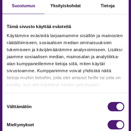
Suostumus
Yksityiskohdat
Tietoja
Tämä sivusto käyttää evästeitä
Käytämme evästeitä tarjoamamme sisällön ja mainosten
räätälöimiseen, sosiaalisen median ominaisuuksien
tukemiseen ja kävijämäärämme analysoimiseen. Lisäksi
jaamme sosiaalisen median, mainosalan ja analytiikka-
alan kumppaneillemme tietoja siitä, miten käytät
sivustoamme. Kumppanimme voivat yhdistää näitä
tietoja muihin tietoihin, joita olet antanut heille tai joita on
MAJOITUS
kerätty, kun olet käyttänyt heidän palvelujaan.
Tiedustelut & Varaukset
Puh:
020 755 9975
Suostumuksen
Email:
majoitus@sappee.fi
Välttämätön
valinta
Palvelemme arkisin 9–16
Mieltymykset
Online varaukset