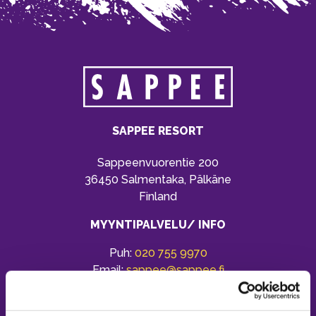
SAPPEE RESORT
Sappeenvuorentie 200
36450 Salmentaka, Pälkäne
Finland
MYYNTIPALVELU/ INFO
Puh:
020 755 9970
Email:
sappee@sappee.fi