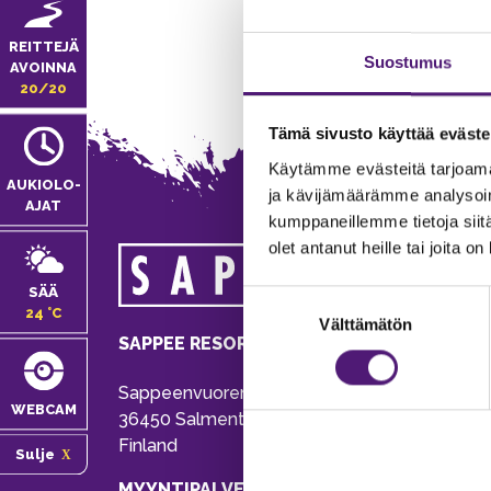
REITTEJÄ
Suostumus
AVOINNA
20/20
Tämä sivusto käyttää eväste
Käytämme evästeitä tarjoama
AUKIOLO­
ja kävijämäärämme analysoim
AJAT
kumppaneillemme tietoja siitä
olet antanut heille tai joita o
MA
SÄÄ
Suostumuksen
Tie
24 °C
Välttämätön
valinta
Pu
SAPPEE RESORT
Ema
Sappeenvuorentie 200
Pal
WEBCAM
36450 Salmentaka, Pälkäne
Onl
Finland
Sulje
ver
MYYNTIPALVELU/ INFO