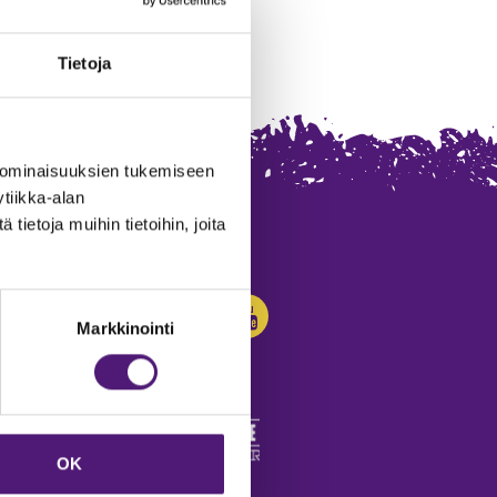
Tietoja
 ominaisuuksien tukemiseen
tiikka-alan
ietoja muihin tietoihin, joita
SEURAA MEITÄ:
Markkinointi
OK
edot