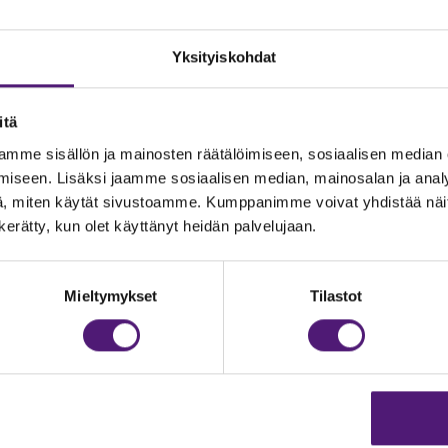
Yksityiskohdat
itä
mme sisällön ja mainosten räätälöimiseen, sosiaalisen median
iseen. Lisäksi jaamme sosiaalisen median, mainosalan ja analy
, miten käytät sivustoamme. Kumppanimme voivat yhdistää näitä t
n kerätty, kun olet käyttänyt heidän palvelujaan.
JOITUS
Vastuullisuus
Ympäristöohjelma
dustelut & Varaukset
Mieltymykset
Tilastot
h:
020 755 9975
Avoimet työpaikat
il:
majoitus@sappee.fi
Anna palautetta
velemme arkisin 9–16
Tietosuojaseloste
Evästeasetukset
ine varaukset
kkokaupasta 24h
Aukioloajat ja yhteysti