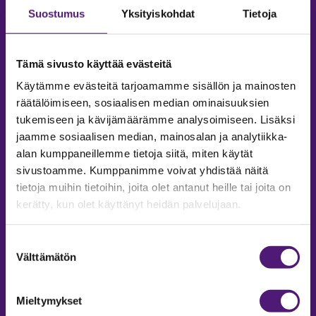
Suostumus
Yksityiskohdat
Tietoja
Tämä sivusto käyttää evästeitä
Käytämme evästeitä tarjoamamme sisällön ja mainosten
räätälöimiseen, sosiaalisen median ominaisuuksien
tukemiseen ja kävijämäärämme analysoimiseen. Lisäksi
jaamme sosiaalisen median, mainosalan ja analytiikka-
alan kumppaneillemme tietoja siitä, miten käytät
sivustoamme. Kumppanimme voivat yhdistää näitä
tietoja muihin tietoihin, joita olet antanut heille tai joita on
MAJOITUS
kerätty, kun olet käyttänyt heidän palvelujaan.
Tiedustelut & Varaukset
Puh:
020 755 9975
Suostumuksen
Email:
majoitus@sappee.fi
Välttämätön
valinta
Palvelemme arkisin 9–16
Mieltymykset
Online varaukset