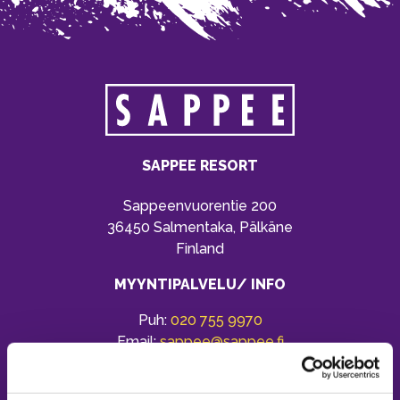
SAPPEE RESORT
Sappeenvuorentie 200
36450 Salmentaka, Pälkäne
Finland
MYYNTIPALVELU/ INFO
Puh:
020 755 9970
Email:
sappee@sappee.fi