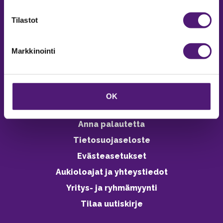
verkkokaupasta 24h
Tilastot
Markkinointi
Vastuullisuus
Ympäristöohjelma
OK
Avoimet työpaikat
Anna palautetta
Tietosuojaseloste
Evästeasetukset
Aukioloajat ja yhteystiedot
Yritys- ja ryhmämyynti
Tilaa uutiskirje