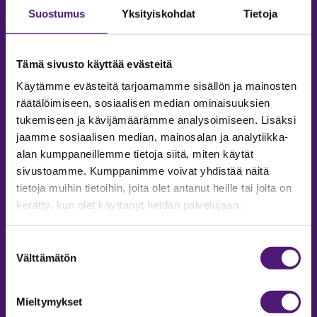
Suostumus
Yksityiskohdat
Tietoja
Tämä sivusto käyttää evästeitä
Käytämme evästeitä tarjoamamme sisällön ja mainosten
räätälöimiseen, sosiaalisen median ominaisuuksien
tukemiseen ja kävijämäärämme analysoimiseen. Lisäksi
jaamme sosiaalisen median, mainosalan ja analytiikka-
alan kumppaneillemme tietoja siitä, miten käytät
sivustoamme. Kumppanimme voivat yhdistää näitä
tietoja muihin tietoihin, joita olet antanut heille tai joita on
MAJOITUS
kerätty, kun olet käyttänyt heidän palvelujaan.
Tiedustelut & Varaukset
Puh:
020 755 9975
Suostumuksen
Email:
majoitus@sappee.fi
Välttämätön
valinta
Palvelemme arkisin 9–16
Mieltymykset
Online varaukset