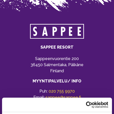
SAPPEE RESORT
Sappeenvuorentie 200
36450 Salmentaka, Pälkäne
Finland
MYYNTIPALVELU/ INFO
Puh:
020 755 9970
Email:
sappee@sappee.fi