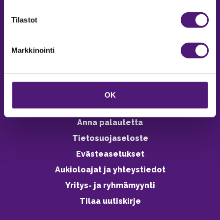
verkkokaupasta 24h
Tilastot
Markkinointi
Vastuullisuus
Ympäristöohjelma
OK
Avoimet työpaikat
Anna palautetta
Tietosuojaseloste
Evästeasetukset
Aukioloajat ja yhteystiedot
Yritys- ja ryhmämyynti
Tilaa uutiskirje