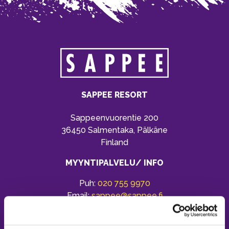
SAPPEE RESORT
Sappeenvuorentie 200
36450 Salmentaka, Pälkäne
Finland
MYYNTIPALVELU/ INFO
Puh:
020 755 9970
Email:
sappee@sappee.fi