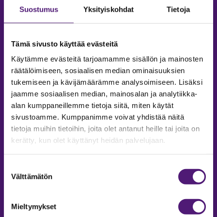
Suostumus
Yksityiskohdat
Tietoja
Tämä sivusto käyttää evästeitä
Käytämme evästeitä tarjoamamme sisällön ja mainosten
räätälöimiseen, sosiaalisen median ominaisuuksien
tukemiseen ja kävijämäärämme analysoimiseen. Lisäksi
jaamme sosiaalisen median, mainosalan ja analytiikka-
alan kumppaneillemme tietoja siitä, miten käytät
sivustoamme. Kumppanimme voivat yhdistää näitä
tietoja muihin tietoihin, joita olet antanut heille tai joita on
MAJOITUS
kerätty, kun olet käyttänyt heidän palvelujaan.
Tiedustelut & Varaukset
Puh:
020 755 9975
Suostumuksen
Email:
majoitus@sappee.fi
Välttämätön
valinta
Palvelemme arkisin 9–16
Mieltymykset
Online varaukset