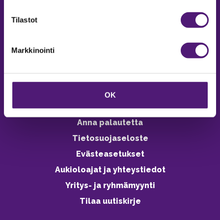
verkkokaupasta 24h
Tilastot
Markkinointi
Vastuullisuus
Ympäristöohjelma
OK
Avoimet työpaikat
Anna palautetta
Tietosuojaseloste
Evästeasetukset
Aukioloajat ja yhteystiedot
Yritys- ja ryhmämyynti
Tilaa uutiskirje