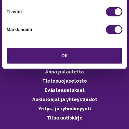
verkkokaupasta 24h
Tilastot
Markkinointi
Vastuullisuus
Ympäristöohjelma
OK
Avoimet työpaikat
Anna palautetta
Tietosuojaseloste
Evästeasetukset
Aukioloajat ja yhteystiedot
Yritys- ja ryhmämyynti
Tilaa uutiskirje