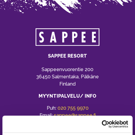
SAPPEE RESORT
Sappeenvuorentie 200
36450 Salmentaka, Pälkäne
Finland
MYYNTIPALVELU/ INFO
Puh:
020 755 9970
Email:
sappee@sappee.fi