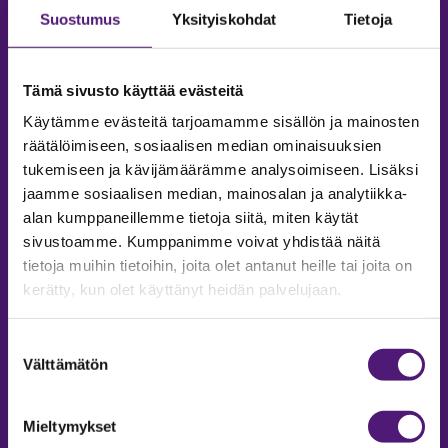
Suostumus
Yksityiskohdat
Tietoja
Tämä sivusto käyttää evästeitä
Käytämme evästeitä tarjoamamme sisällön ja mainosten
räätälöimiseen, sosiaalisen median ominaisuuksien
tukemiseen ja kävijämäärämme analysoimiseen. Lisäksi
jaamme sosiaalisen median, mainosalan ja analytiikka-
alan kumppaneillemme tietoja siitä, miten käytät
sivustoamme. Kumppanimme voivat yhdistää näitä
tietoja muihin tietoihin, joita olet antanut heille tai joita on
MAJOITUS
kerätty, kun olet käyttänyt heidän palvelujaan.
Tiedustelut & Varaukset
Puh:
020 755 9975
Suostumuksen
Email:
majoitus@sappee.fi
Välttämätön
valinta
Palvelemme arkisin 9–16
Mieltymykset
Online varaukset