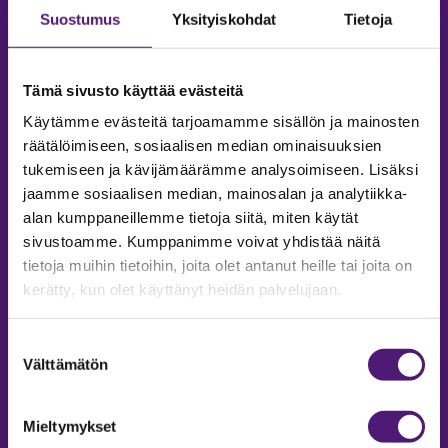
Suostumus
Yksityiskohdat
Tietoja
Tämä sivusto käyttää evästeitä
Käytämme evästeitä tarjoamamme sisällön ja mainosten
räätälöimiseen, sosiaalisen median ominaisuuksien
tukemiseen ja kävijämäärämme analysoimiseen. Lisäksi
jaamme sosiaalisen median, mainosalan ja analytiikka-
alan kumppaneillemme tietoja siitä, miten käytät
sivustoamme. Kumppanimme voivat yhdistää näitä
tietoja muihin tietoihin, joita olet antanut heille tai joita on
MAJOITUS
kerätty, kun olet käyttänyt heidän palvelujaan.
Tiedustelut & Varaukset
Puh:
020 755 9975
Suostumuksen
Email:
majoitus@sappee.fi
Välttämätön
valinta
Palvelemme arkisin 9–16
Mieltymykset
Online varaukset