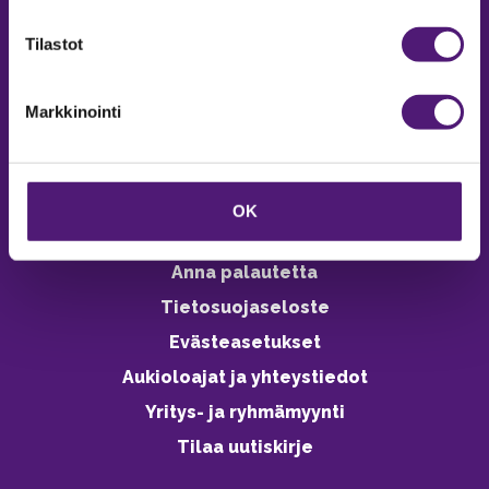
verkkokaupasta 24h
Tilastot
Markkinointi
Vastuullisuus
Ympäristöohjelma
OK
Avoimet työpaikat
Anna palautetta
Tietosuojaseloste
Evästeasetukset
Aukioloajat ja yhteystiedot
Yritys- ja ryhmämyynti
Tilaa uutiskirje