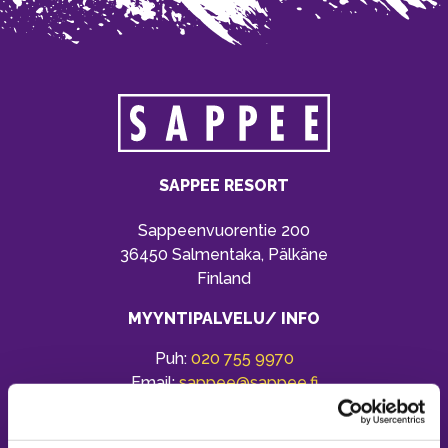
SAPPEE RESORT
Sappeenvuorentie 200
36450 Salmentaka, Pälkäne
Finland
MYYNTIPALVELU/ INFO
Puh:
020 755 9970
Email:
sappee@sappee.fi