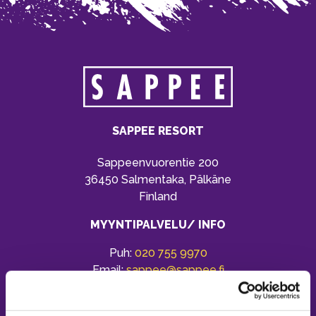
SAPPEE RESORT
Sappeenvuorentie 200
36450 Salmentaka, Pälkäne
Finland
MYYNTIPALVELU/ INFO
Puh:
020 755 9970
Email:
sappee@sappee.fi