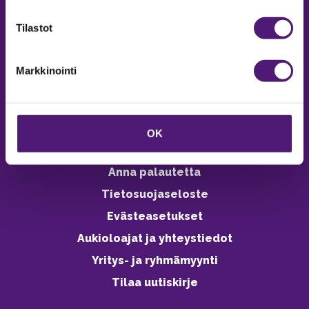
verkkokaupasta 24h
Tilastot
Markkinointi
Vastuullisuus
Ympäristöohjelma
OK
Avoimet työpaikat
Anna palautetta
Tietosuojaseloste
Evästeasetukset
Aukioloajat ja yhteystiedot
Yritys- ja ryhmämyynti
Tilaa uutiskirje