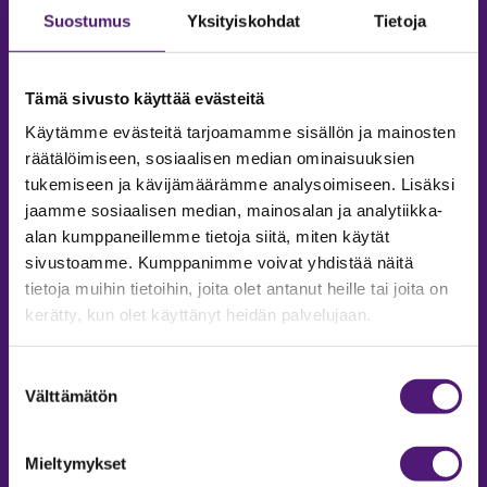
Suostumus
Yksityiskohdat
Tietoja
Tämä sivusto käyttää evästeitä
Käytämme evästeitä tarjoamamme sisällön ja mainosten
räätälöimiseen, sosiaalisen median ominaisuuksien
tukemiseen ja kävijämäärämme analysoimiseen. Lisäksi
jaamme sosiaalisen median, mainosalan ja analytiikka-
alan kumppaneillemme tietoja siitä, miten käytät
sivustoamme. Kumppanimme voivat yhdistää näitä
tietoja muihin tietoihin, joita olet antanut heille tai joita on
MAJOITUS
kerätty, kun olet käyttänyt heidän palvelujaan.
Tiedustelut & Varaukset
Puh:
020 755 9975
Suostumuksen
Email:
majoitus@sappee.fi
Välttämätön
valinta
Palvelemme arkisin 9–16
Mieltymykset
Online varaukset