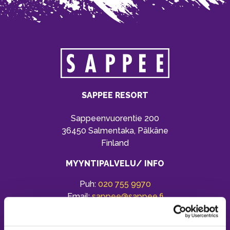
SAPPEE RESORT
Sappeenvuorentie 200
36450 Salmentaka, Pälkäne
Finland
MYYNTIPALVELU/ INFO
Puh:
020 755 9970
Email:
sappee@sappee.fi