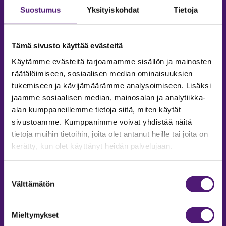
Suostumus
Yksityiskohdat
Tietoja
Tämä sivusto käyttää evästeitä
Käytämme evästeitä tarjoamamme sisällön ja mainosten
räätälöimiseen, sosiaalisen median ominaisuuksien
tukemiseen ja kävijämäärämme analysoimiseen. Lisäksi
jaamme sosiaalisen median, mainosalan ja analytiikka-
alan kumppaneillemme tietoja siitä, miten käytät
sivustoamme. Kumppanimme voivat yhdistää näitä
tietoja muihin tietoihin, joita olet antanut heille tai joita on
MAJOITUS
kerätty, kun olet käyttänyt heidän palvelujaan.
Tiedustelut & Varaukset
Puh:
020 755 9975
Suostumuksen
Email:
majoitus@sappee.fi
Välttämätön
valinta
Palvelemme arkisin 9–16
Mieltymykset
Online varaukset