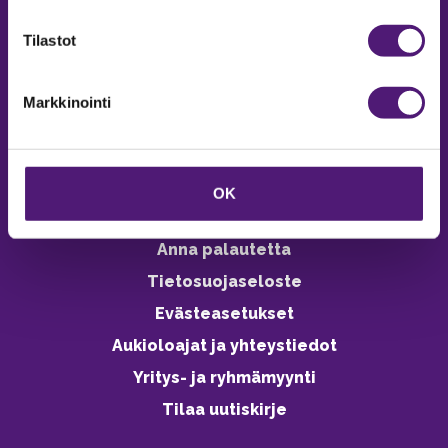
verkkokaupasta 24h
Tilastot
Markkinointi
Vastuullisuus
Ympäristöohjelma
OK
Avoimet työpaikat
Anna palautetta
Tietosuojaseloste
Evästeasetukset
Aukioloajat ja yhteystiedot
Yritys- ja ryhmämyynti
Tilaa uutiskirje