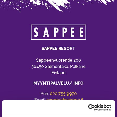
SAPPEE RESORT
Sappeenvuorentie 200
36450 Salmentaka, Pälkäne
Finland
MYYNTIPALVELU/ INFO
Puh:
020 755 9970
Email:
sappee@sappee.fi