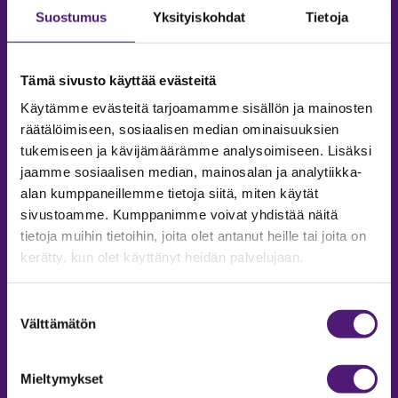
Suostumus
Yksityiskohdat
Tietoja
Tämä sivusto käyttää evästeitä
Käytämme evästeitä tarjoamamme sisällön ja mainosten
räätälöimiseen, sosiaalisen median ominaisuuksien
tukemiseen ja kävijämäärämme analysoimiseen. Lisäksi
jaamme sosiaalisen median, mainosalan ja analytiikka-
alan kumppaneillemme tietoja siitä, miten käytät
sivustoamme. Kumppanimme voivat yhdistää näitä
tietoja muihin tietoihin, joita olet antanut heille tai joita on
MAJOITUS
kerätty, kun olet käyttänyt heidän palvelujaan.
Tiedustelut & Varaukset
Puh:
020 755 9975
Suostumuksen
Email:
majoitus@sappee.fi
Välttämätön
valinta
Palvelemme arkisin 9–16
Mieltymykset
Online varaukset