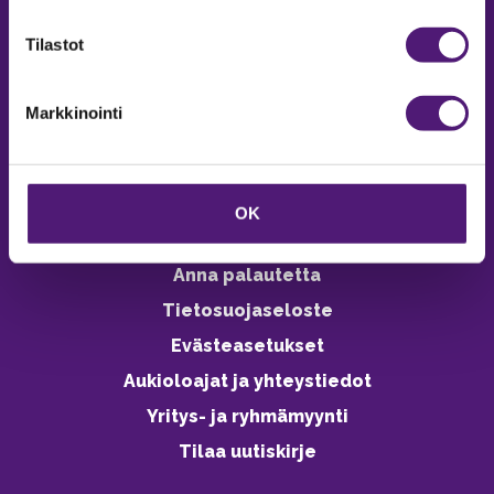
verkkokaupasta 24h
Tilastot
Markkinointi
Vastuullisuus
Ympäristöohjelma
OK
Avoimet työpaikat
Anna palautetta
Tietosuojaseloste
Evästeasetukset
Aukioloajat ja yhteystiedot
Yritys- ja ryhmämyynti
Tilaa uutiskirje