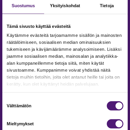
Suostumus
Yksityiskohdat
Tietoja
Tämä sivusto käyttää evästeitä
Käytämme evästeitä tarjoamamme sisällön ja mainosten
räätälöimiseen, sosiaalisen median ominaisuuksien
tukemiseen ja kävijämäärämme analysoimiseen. Lisäksi
jaamme sosiaalisen median, mainosalan ja analytiikka-
alan kumppaneillemme tietoja siitä, miten käytät
sivustoamme. Kumppanimme voivat yhdistää näitä
tietoja muihin tietoihin, joita olet antanut heille tai joita on
MAJOITUS
kerätty, kun olet käyttänyt heidän palvelujaan.
Tiedustelut & Varaukset
Puh:
020 755 9975
Suostumuksen
Email:
majoitus@sappee.fi
Välttämätön
valinta
Palvelemme arkisin 9–16
Mieltymykset
Online varaukset