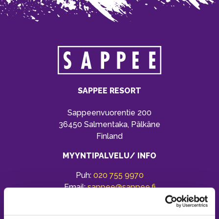
SAPPEE RESORT
Sappeenvuorentie 200
36450 Salmentaka, Pälkäne
Finland
MYYNTIPALVELU/ INFO
Puh:
020 755 9970
Email:
sappee@sappee.fi