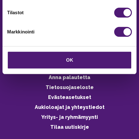
verkkokaupasta 24h
Tilastot
Markkinointi
Vastuullisuus
Ympäristöohjelma
OK
Avoimet työpaikat
Anna palautetta
Tietosuojaseloste
Evästeasetukset
Aukioloajat ja yhteystiedot
Yritys- ja ryhmämyynti
Tilaa uutiskirje