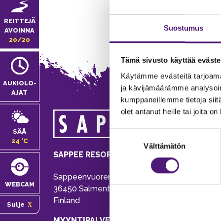
REITTEJÄ
Suostumus
AVOINNA
20/20
Tämä sivusto käyttää eväste
Käytämme evästeitä tarjoama
AUKIOLO­
ja kävijämäärämme analysoim
AJAT
kumppaneillemme tietoja siitä
olet antanut heille tai joita o
MA
SÄÄ
Suostumuksen
Tie
24 °C
Välttämätön
valinta
Pu
SAPPEE RESORT
Ema
Sappeenvuorentie 200
Pal
WEBCAM
36450 Salmentaka, Pälkäne
Onl
Finland
Sulje
ver
MYYNTIPALVELU/ INFO