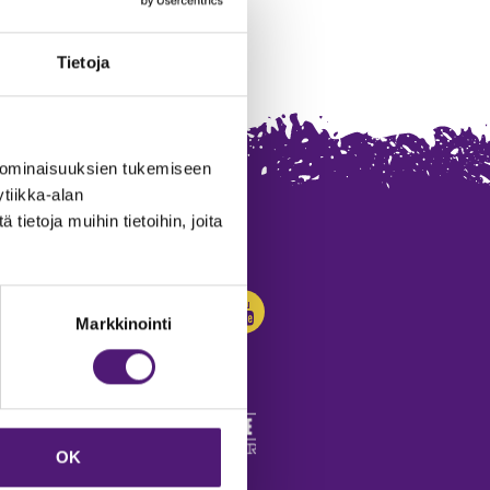
Tietoja
 ominaisuuksien tukemiseen
tiikka-alan
ietoja muihin tietoihin, joita
SEURAA MEITÄ:
Markkinointi
OK
edot