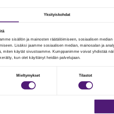
Yksityiskohdat
itä
mme sisällön ja mainosten räätälöimiseen, sosiaalisen median
iseen. Lisäksi jaamme sosiaalisen median, mainosalan ja analy
, miten käytät sivustoamme. Kumppanimme voivat yhdistää näitä t
n kerätty, kun olet käyttänyt heidän palvelujaan.
JOITUS
Vastuullisuus
Ympäristöohjelma
dustelut & Varaukset
Mieltymykset
Tilastot
h:
020 755 9975
Avoimet työpaikat
il:
majoitus@sappee.fi
Anna palautetta
velemme arkisin 9–16
Tietosuojaseloste
Evästeasetukset
ine varaukset
kkokaupasta 24h
Aukioloajat ja yhteysti