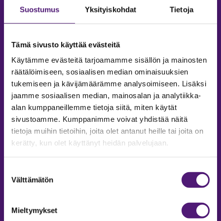
Suostumus
Yksityiskohdat
Tietoja
Tämä sivusto käyttää evästeitä
Käytämme evästeitä tarjoamamme sisällön ja mainosten
räätälöimiseen, sosiaalisen median ominaisuuksien
tukemiseen ja kävijämäärämme analysoimiseen. Lisäksi
jaamme sosiaalisen median, mainosalan ja analytiikka-
alan kumppaneillemme tietoja siitä, miten käytät
sivustoamme. Kumppanimme voivat yhdistää näitä
tietoja muihin tietoihin, joita olet antanut heille tai joita on
MAJOITUS
kerätty, kun olet käyttänyt heidän palvelujaan.
Tiedustelut & Varaukset
Puh:
020 755 9975
Suostumuksen
Email:
majoitus@sappee.fi
Välttämätön
valinta
Palvelemme arkisin 9–16
Mieltymykset
Online varaukset