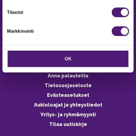
verkkokaupasta 24h
Tilastot
Markkinointi
Vastuullisuus
Ympäristöohjelma
OK
Avoimet työpaikat
Anna palautetta
Tietosuojaseloste
Evästeasetukset
Aukioloajat ja yhteystiedot
Yritys- ja ryhmämyynti
Tilaa uutiskirje