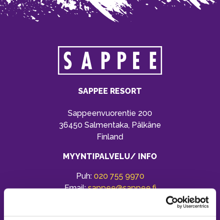
SAPPEE RESORT
Sappeenvuorentie 200
36450 Salmentaka, Pälkäne
Finland
MYYNTIPALVELU/ INFO
Puh:
020 755 9970
Email:
sappee@sappee.fi