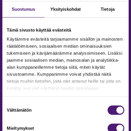
Suostumus
Yksityiskohdat
Tietoja
Tämä sivusto käyttää evästeitä
Käytämme evästeitä tarjoamamme sisällön ja mainosten
räätälöimiseen, sosiaalisen median ominaisuuksien
tukemiseen ja kävijämäärämme analysoimiseen. Lisäksi
jaamme sosiaalisen median, mainosalan ja analytiikka-
alan kumppaneillemme tietoja siitä, miten käytät
sivustoamme. Kumppanimme voivat yhdistää näitä
tietoja muihin tietoihin, joita olet antanut heille tai joita on
MAJOITUS
kerätty, kun olet käyttänyt heidän palvelujaan.
Tiedustelut & Varaukset
Suostumuksen
Puh:
020 755 9975
Välttämätön
valinta
Email:
majoitus@sappee.fi
Palvelemme arkisin 9–16
Mieltymykset