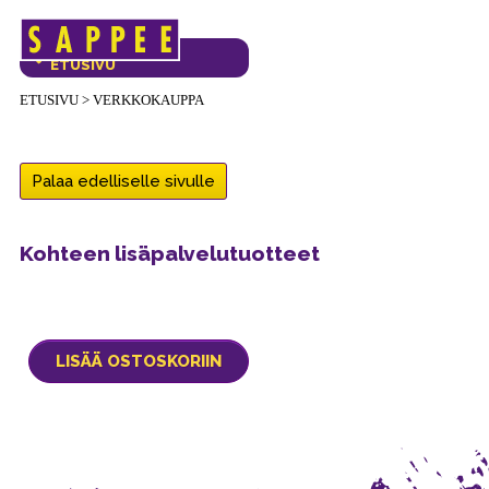
Päävalikko
VERKKOKAUPAN
ETUSIVU
ETUSIVU
>
VERKKOKAUPPA
Palaa edelliselle sivulle
Kohteen lisäpalvelutuotteet