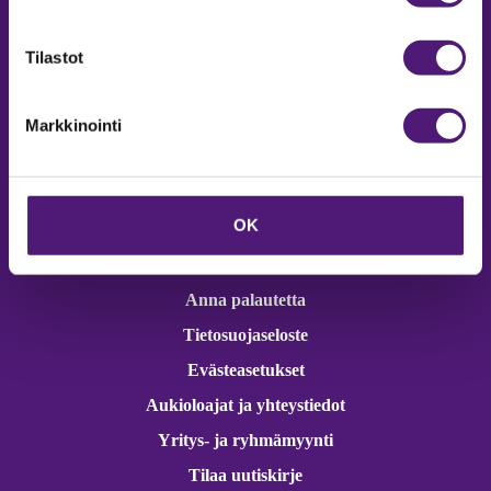
Online varaukset
verkkokaupasta 24h
Tilastot
Markkinointi
Vastuullisuus
OK
Ympäristöohjelma
Avoimet työpaikat
Anna palautetta
Tietosuojaseloste
Evästeasetukset
Aukioloajat ja yhteystiedot
Yritys- ja ryhmämyynti
Tilaa uutiskirje