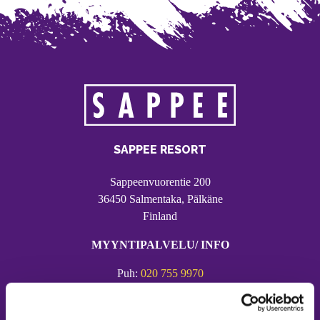
SAPPEE RESORT
Sappeenvuorentie 200
36450 Salmentaka, Pälkäne
Finland
MYYNTIPALVELU/ INFO
Puh:
020 755 9970
Email:
sappee@sappee.fi