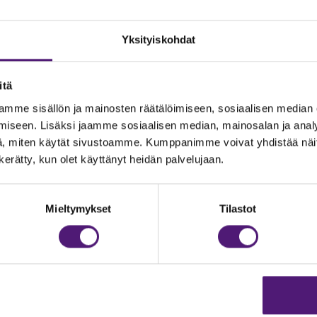
Yksityiskohdat
itä
mme sisällön ja mainosten räätälöimiseen, sosiaalisen median
iseen. Lisäksi jaamme sosiaalisen median, mainosalan ja analy
, miten käytät sivustoamme. Kumppanimme voivat yhdistää näitä t
n kerätty, kun olet käyttänyt heidän palvelujaan.
JOITUS
Vastuullisuus
Ympäristöohjelma
dustelut & Varaukset
Mieltymykset
Tilastot
:
020 755 9975
Avoimet työpaikat
il:
majoitus@sappee.fi
Anna palautetta
velemme arkisin 9–16
Tietosuojaseloste
Evästeasetukset
ine varaukset
kkokaupasta 24h
Aukioloajat ja yhteystiedot