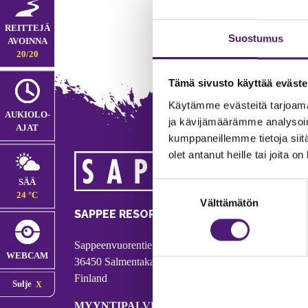
REITTEJÄ
Suostumus
AVOINNA
20/20
Tämä sivusto käyttää eväste
Käytämme evästeitä tarjoama
AUKIOLO­
ja kävijämäärämme analysoim
AJAT
kumppaneillemme tietoja siitä
olet antanut heille tai joita o
MA
SÄÄ
Suostumuksen
Tie
24 °C
Välttämätön
valinta
Puh
SAPPEE RESORT
Ema
Sappeenvuorentie 200
Pal
WEBCAM
36450 Salmentaka, Pälkäne
Onl
Finland
Sulje
ver
MYYNTIPALVELU/ INFO