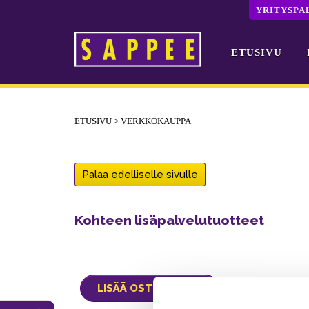
YRITYSPA
ETUSIVU
Päävalikko
ETUSIVU
>
VERKKOKAUPPA
Palaa edelliselle sivulle
Kohteen lisäpalvelutuotteet