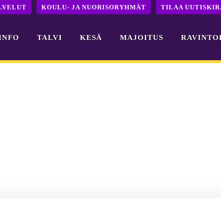
LVELUT
KOULU- JA NUORISORYHMÄT
TILAA UUTISKIR
INFO
TALVI
KESÄ
MAJOITUS
RAVINTO