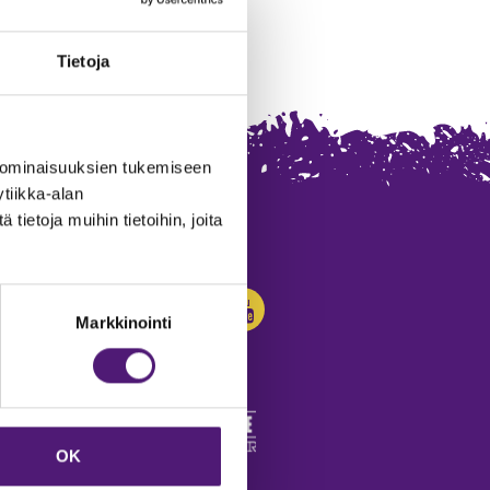
Tietoja
 ominaisuuksien tukemiseen
tiikka-alan
ietoja muihin tietoihin, joita
SEURAA MEITÄ:
Markkinointi
OK