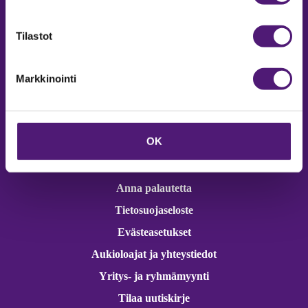
Online varaukset
verkkokaupasta 24h
Tilastot
Markkinointi
Vastuullisuus
OK
Ympäristöohjelma
Avoimet työpaikat
Anna palautetta
Tietosuojaseloste
Evästeasetukset
Aukioloajat ja yhteystiedot
Yritys- ja ryhmämyynti
Tilaa uutiskirje