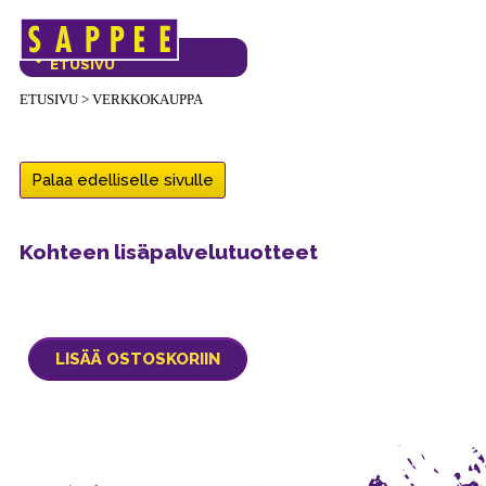
Päävalikko
VERKKOKAUPAN
ETUSIVU
ETUSIVU
>
VERKKOKAUPPA
Palaa edelliselle sivulle
Kohteen lisäpalvelutuotteet