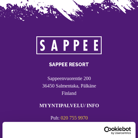
SAPPEE RESORT
Sappeenvuorentie 200
36450 Salmentaka, Pälkäne
Finland
MYYNTIPALVELU/ INFO
Puh:
020 755 9970
Email:
sappee@sappee.fi