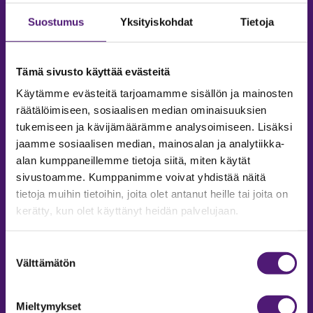
Suostumus
Yksityiskohdat
Tietoja
Tämä sivusto käyttää evästeitä
Käytämme evästeitä tarjoamamme sisällön ja mainosten
räätälöimiseen, sosiaalisen median ominaisuuksien
tukemiseen ja kävijämäärämme analysoimiseen. Lisäksi
jaamme sosiaalisen median, mainosalan ja analytiikka-
alan kumppaneillemme tietoja siitä, miten käytät
sivustoamme. Kumppanimme voivat yhdistää näitä
tietoja muihin tietoihin, joita olet antanut heille tai joita on
MAJOITUS
kerätty, kun olet käyttänyt heidän palvelujaan.
Tiedustelut & Varaukset
Suostumuksen
Puh:
020 755 9975
Välttämätön
valinta
Email:
majoitus@sappee.fi
Palvelemme arkisin 9–16
Mieltymykset