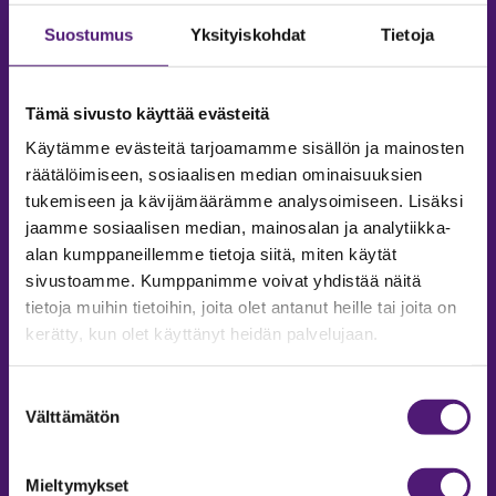
Suostumus
Yksityiskohdat
Tietoja
Tämä sivusto käyttää evästeitä
Käytämme evästeitä tarjoamamme sisällön ja mainosten
räätälöimiseen, sosiaalisen median ominaisuuksien
tukemiseen ja kävijämäärämme analysoimiseen. Lisäksi
jaamme sosiaalisen median, mainosalan ja analytiikka-
alan kumppaneillemme tietoja siitä, miten käytät
sivustoamme. Kumppanimme voivat yhdistää näitä
tietoja muihin tietoihin, joita olet antanut heille tai joita on
MAJOITUS
kerätty, kun olet käyttänyt heidän palvelujaan.
Tiedustelut & Varaukset
Suostumuksen
Puh:
020 755 9975
Välttämätön
valinta
Email:
majoitus@sappee.fi
Palvelemme arkisin 9–16
Mieltymykset