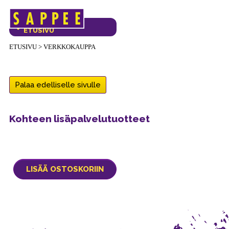
Päävalikko
VERKKOKAUPAN
ETUSIVU
ETUSIVU
>
VERKKOKAUPPA
Palaa edelliselle sivulle
Kohteen lisäpalvelutuotteet