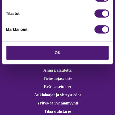
Online varaukset
verkkokaupasta 24h
Tilastot
Markkinointi
Vastuullisuus
OK
Ympäristöohjelma
Avoimet työpaikat
Anna palautetta
Tietosuojaseloste
Evästeasetukset
Aukioloajat ja yhteystiedot
Yritys- ja ryhmämyynti
Tilaa uutiskirje