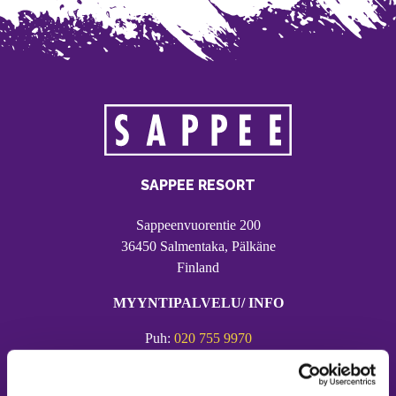
SAPPEE RESORT
Sappeenvuorentie 200
36450 Salmentaka, Pälkäne
Finland
MYYNTIPALVELU/ INFO
Puh:
020 755 9970
Email:
sappee@sappee.fi