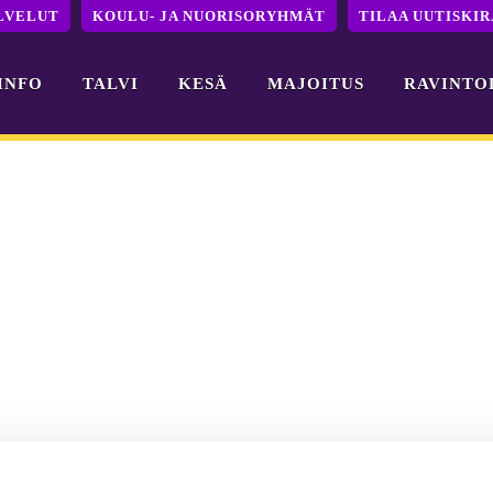
LVELUT
KOULU- JA NUORISORYHMÄT
TILAA UUTISKIR
INFO
TALVI
KESÄ
MAJOITUS
RAVINTO