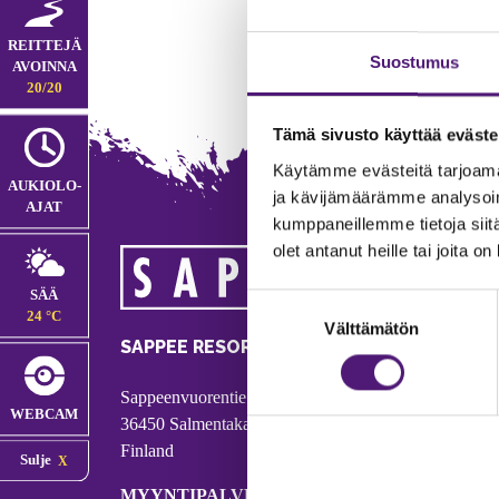
REITTEJÄ
Suostumus
AVOINNA
20/20
Tämä sivusto käyttää eväste
Käytämme evästeitä tarjoama
AUKIOLO­
ja kävijämäärämme analysoim
AJAT
kumppaneillemme tietoja siitä
olet antanut heille tai joita o
MA
SÄÄ
Suostumuksen
Tie
24 °C
Välttämätön
valinta
Puh
SAPPEE RESORT
Ema
Sappeenvuorentie 200
Pal
WEBCAM
36450 Salmentaka, Pälkäne
Onl
Finland
Sulje
ver
MYYNTIPALVELU/ INFO