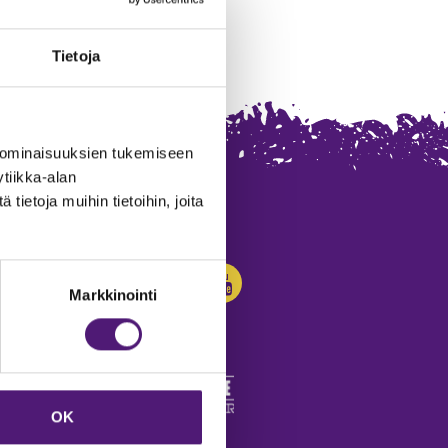
Tietoja
 ominaisuuksien tukemiseen
tiikka-alan
ietoja muihin tietoihin, joita
SEURAA MEITÄ:
Markkinointi
OK