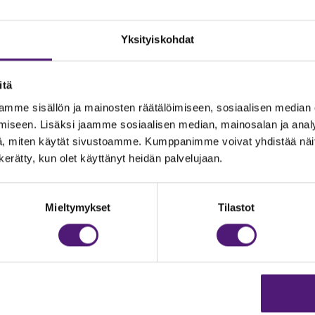
Yksityiskohdat
itä
mme sisällön ja mainosten räätälöimiseen, sosiaalisen median
iseen. Lisäksi jaamme sosiaalisen median, mainosalan ja analy
, miten käytät sivustoamme. Kumppanimme voivat yhdistää näitä t
n kerätty, kun olet käyttänyt heidän palvelujaan.
JOITUS
Vastuullisuus
Ympäristöohjelma
dustelut & Varaukset
Mieltymykset
Tilastot
:
020 755 9975
Avoimet työpaikat
il:
majoitus@sappee.fi
Anna palautetta
velemme arkisin 9–16
Tietosuojaseloste
Evästeasetukset
ine varaukset
kkokaupasta 24h
Aukioloajat ja yhteystiedot