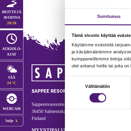
REITTEJÄ
Suostumus
AVOINNA
20/20
Tämä sivusto käyttää eväste
Käytämme evästeitä tarjoama
AUKIOLO­
ja kävijämäärämme analysoim
AJAT
kumppaneillemme tietoja siitä
olet antanut heille tai joita o
MA
SÄÄ
Suostumuksen
Tie
24 °C
Välttämätön
valinta
Puh
SAPPEE RESORT
Ema
Sappeenvuorentie 200
Pal
WEBCAM
36450 Salmentaka, Pälkäne
Onl
Finland
Sulje
ver
MYYNTIPALVELU/ INFO