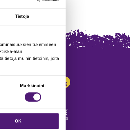
Tietoja
 ominaisuuksien tukemiseen
tiikka-alan
ietoja muihin tietoihin, joita
SEURAA MEITÄ:
Markkinointi
OK