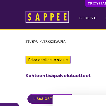
YRITYSPA
ETUSIVU
Päävalikko
ETUSIVU
>
VERKKOKAUPPA
Palaa edelliselle sivulle
Kohteen lisäpalvelutuotteet