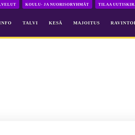
LVELUT
KOULU- JA NUORISORYHMÄT
TILAA UUTISKIR
INFO
TALVI
KESÄ
MAJOITUS
RAVINTO