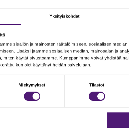
Yksityiskohdat
itä
mme sisällön ja mainosten räätälöimiseen, sosiaalisen median
iseen. Lisäksi jaamme sosiaalisen median, mainosalan ja analy
, miten käytät sivustoamme. Kumppanimme voivat yhdistää näitä t
n kerätty, kun olet käyttänyt heidän palvelujaan.
JOITUS
Vastuullisuus
Ympäristöohjelma
dustelut & Varaukset
Mieltymykset
Tilastot
:
020 755 9975
Avoimet työpaikat
il:
majoitus@sappee.fi
Anna palautetta
velemme arkisin 9–16
Tietosuojaseloste
Evästeasetukset
ine varaukset
kkokaupasta 24h
Aukioloajat ja yhteystiedot