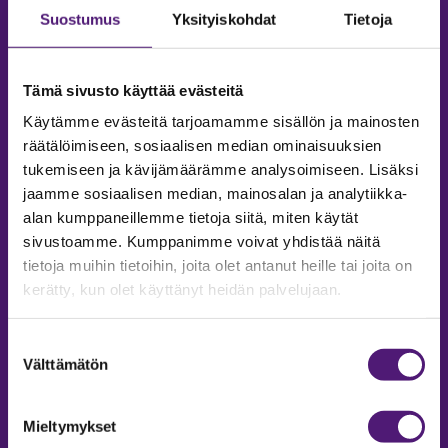
Suostumus
Yksityiskohdat
Tietoja
Tämä sivusto käyttää evästeitä
Käytämme evästeitä tarjoamamme sisällön ja mainosten
räätälöimiseen, sosiaalisen median ominaisuuksien
tukemiseen ja kävijämäärämme analysoimiseen. Lisäksi
jaamme sosiaalisen median, mainosalan ja analytiikka-
alan kumppaneillemme tietoja siitä, miten käytät
sivustoamme. Kumppanimme voivat yhdistää näitä
tietoja muihin tietoihin, joita olet antanut heille tai joita on
MAJOITUS
kerätty, kun olet käyttänyt heidän palvelujaan.
Tiedustelut & Varaukset
Puh:
020 755 9975
Suostumuksen
Email:
majoitus@sappee.fi
Välttämätön
valinta
Palvelemme arkisin 9–16
Mieltymykset
Online varaukset