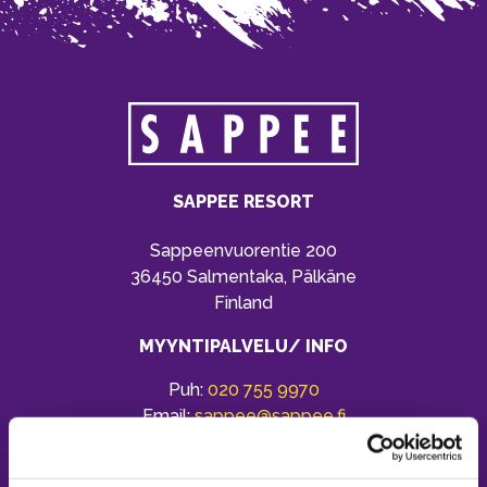
SAPPEE RESORT
Sappeenvuorentie 200
36450 Salmentaka, Pälkäne
Finland
MYYNTIPALVELU/ INFO
Puh:
020 755 9970
Email:
sappee@sappee.fi