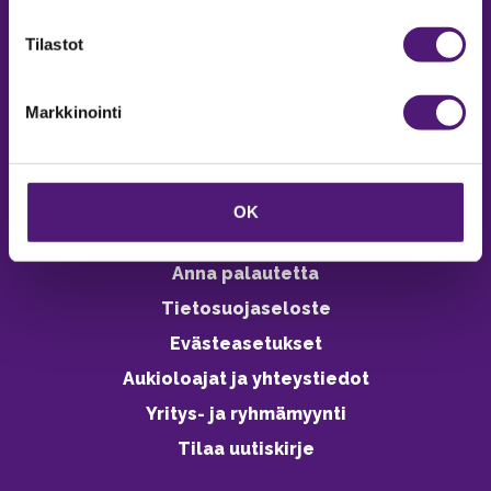
verkkokaupasta 24h
Tilastot
Markkinointi
Vastuullisuus
Ympäristöohjelma
OK
Avoimet työpaikat
Anna palautetta
Tietosuojaseloste
Evästeasetukset
Aukioloajat ja yhteystiedot
Yritys- ja ryhmämyynti
Tilaa uutiskirje