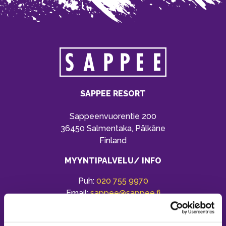
SAPPEE RESORT
Sappeenvuorentie 200
36450 Salmentaka, Pälkäne
Finland
MYYNTIPALVELU/ INFO
Puh:
020 755 9970
Email:
sappee@sappee.fi