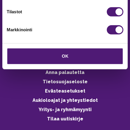
verkkokaupasta 24h
Tilastot
Markkinointi
Vastuullisuus
Ympäristöohjelma
OK
Avoimet työpaikat
Anna palautetta
Tietosuojaseloste
Evästeasetukset
Aukioloajat ja yhteystiedot
Yritys- ja ryhmämyynti
Tilaa uutiskirje