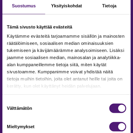
Suostumus
Yksityiskohdat
Tietoja
Tämä sivusto käyttää evästeitä
Käytämme evästeitä tarjoamamme sisällön ja mainosten
räätälöimiseen, sosiaalisen median ominaisuuksien
tukemiseen ja kävijämäärämme analysoimiseen. Lisäksi
jaamme sosiaalisen median, mainosalan ja analytiikka-
alan kumppaneillemme tietoja siitä, miten käytät
sivustoamme. Kumppanimme voivat yhdistää näitä
tietoja muihin tietoihin, joita olet antanut heille tai joita on
MAJOITUS
kerätty, kun olet käyttänyt heidän palvelujaan.
Tiedustelut & Varaukset
Puh:
020 755 9975
Suostumuksen
Email:
majoitus@sappee.fi
Välttämätön
valinta
Palvelemme arkisin 9–16
Mieltymykset
Online varaukset