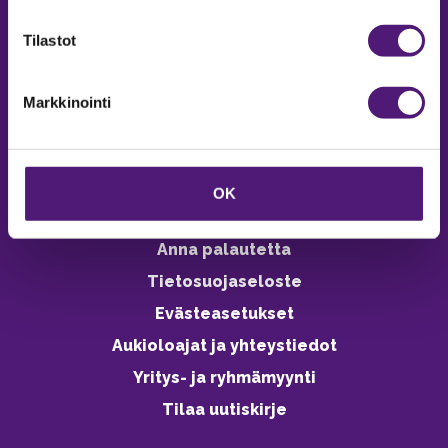
verkkokaupasta 24h
Tilastot
Markkinointi
Vastuullisuus
Ympäristöohjelma
OK
Avoimet työpaikat
Anna palautetta
Tietosuojaseloste
Evästeasetukset
Aukioloajat ja yhteystiedot
Yritys- ja ryhmämyynti
Tilaa uutiskirje