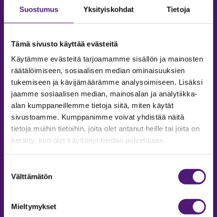
Suostumus
Yksityiskohdat
Tietoja
Tämä sivusto käyttää evästeitä
Käytämme evästeitä tarjoamamme sisällön ja mainosten
räätälöimiseen, sosiaalisen median ominaisuuksien
tukemiseen ja kävijämäärämme analysoimiseen. Lisäksi
jaamme sosiaalisen median, mainosalan ja analytiikka-
alan kumppaneillemme tietoja siitä, miten käytät
sivustoamme. Kumppanimme voivat yhdistää näitä
tietoja muihin tietoihin, joita olet antanut heille tai joita on
MAJOITUS
kerätty, kun olet käyttänyt heidän palvelujaan.
Tiedustelut & Varaukset
Puh:
020 755 9975
Suostumuksen
Email:
majoitus@sappee.fi
Välttämätön
valinta
Palvelemme arkisin 9–16
Mieltymykset
Online varaukset