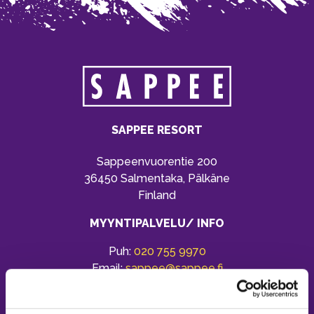
SAPPEE RESORT
Sappeenvuorentie 200
36450 Salmentaka, Pälkäne
Finland
MYYNTIPALVELU/ INFO
Puh:
020 755 9970
Email:
sappee@sappee.fi