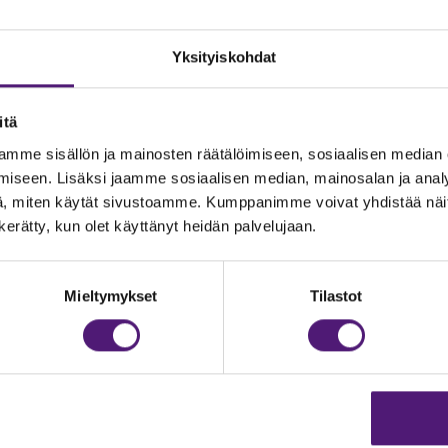
Yksityiskohdat
itä
mme sisällön ja mainosten räätälöimiseen, sosiaalisen median
iseen. Lisäksi jaamme sosiaalisen median, mainosalan ja analy
, miten käytät sivustoamme. Kumppanimme voivat yhdistää näitä t
n kerätty, kun olet käyttänyt heidän palvelujaan.
JOITUS
Vastuullisuus
Ympäristöohjelma
dustelut & Varaukset
Mieltymykset
Tilastot
h:
020 755 9975
Avoimet työpaikat
il:
majoitus@sappee.fi
Anna palautetta
velemme arkisin 9–16
Tietosuojaseloste
Evästeasetukset
ine varaukset
kkokaupasta 24h
Aukioloajat ja yhteysti