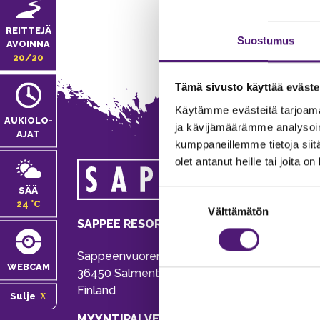
REITTEJÄ
Suostumus
AVOINNA
20/20
Tämä sivusto käyttää eväste
Käytämme evästeitä tarjoama
AUKIOLO­
ja kävijämäärämme analysoim
AJAT
kumppaneillemme tietoja siitä
olet antanut heille tai joita o
MA
SÄÄ
Suostumuksen
Tie
24 °C
Välttämätön
valinta
Pu
SAPPEE RESORT
Ema
Sappeenvuorentie 200
Pal
WEBCAM
36450 Salmentaka, Pälkäne
Onl
Finland
Sulje
ver
MYYNTIPALVELU/ INFO