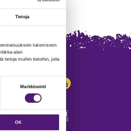
Tietoja
 ominaisuuksien tukemiseen
tiikka-alan
ietoja muihin tietoihin, joita
SEURAA MEITÄ:
Markkinointi
OK
edot