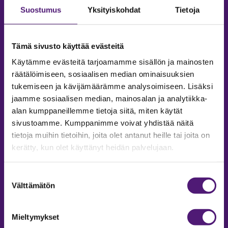
Suostumus
Yksityiskohdat
Tietoja
Tämä sivusto käyttää evästeitä
Käytämme evästeitä tarjoamamme sisällön ja mainosten
räätälöimiseen, sosiaalisen median ominaisuuksien
tukemiseen ja kävijämäärämme analysoimiseen. Lisäksi
jaamme sosiaalisen median, mainosalan ja analytiikka-
alan kumppaneillemme tietoja siitä, miten käytät
sivustoamme. Kumppanimme voivat yhdistää näitä
tietoja muihin tietoihin, joita olet antanut heille tai joita on
MAJOITUS
kerätty, kun olet käyttänyt heidän palvelujaan.
Tiedustelut & Varaukset
Puh:
020 755 9975
Suostumuksen
Email:
majoitus@sappee.fi
Välttämätön
valinta
Palvelemme arkisin 9–16
Mieltymykset
Online varaukset