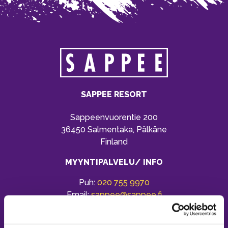
SAPPEE RESORT
Sappeenvuorentie 200
36450 Salmentaka, Pälkäne
Finland
MYYNTIPALVELU/ INFO
Puh:
020 755 9970
Email:
sappee@sappee.fi