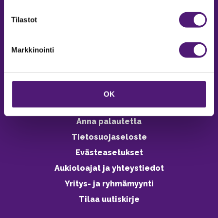
verkkokaupasta 24h
Tilastot
Markkinointi
Vastuullisuus
Ympäristöohjelma
OK
Avoimet työpaikat
Anna palautetta
Tietosuojaseloste
Evästeasetukset
Aukioloajat ja yhteystiedot
Yritys- ja ryhmämyynti
Tilaa uutiskirje