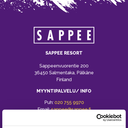
SAPPEE RESORT
Sappeenvuorentie 200
36450 Salmentaka, Pälkäne
Finland
MYYNTIPALVELU/ INFO
Puh:
020 755 9970
Email:
sappee@sappee.fi