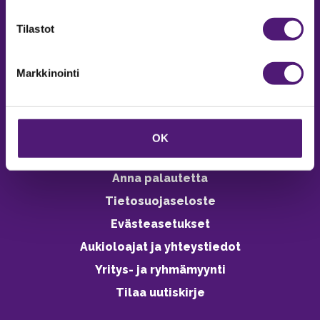
verkkokaupasta 24h
Tilastot
Markkinointi
Vastuullisuus
Ympäristöohjelma
OK
Avoimet työpaikat
Anna palautetta
Tietosuojaseloste
Evästeasetukset
Aukioloajat ja yhteystiedot
Yritys- ja ryhmämyynti
Tilaa uutiskirje