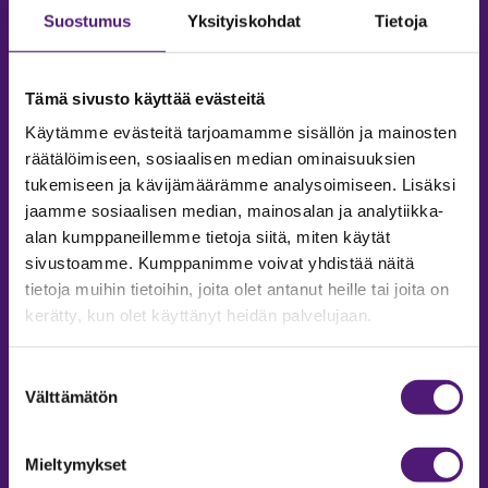
Suostumus
Yksityiskohdat
Tietoja
Tämä sivusto käyttää evästeitä
Käytämme evästeitä tarjoamamme sisällön ja mainosten
räätälöimiseen, sosiaalisen median ominaisuuksien
tukemiseen ja kävijämäärämme analysoimiseen. Lisäksi
jaamme sosiaalisen median, mainosalan ja analytiikka-
alan kumppaneillemme tietoja siitä, miten käytät
sivustoamme. Kumppanimme voivat yhdistää näitä
tietoja muihin tietoihin, joita olet antanut heille tai joita on
MAJOITUS
kerätty, kun olet käyttänyt heidän palvelujaan.
Tiedustelut & Varaukset
Puh:
020 755 9975
Suostumuksen
Email:
majoitus@sappee.fi
Välttämätön
valinta
Palvelemme arkisin 9–16
Mieltymykset
Online varaukset